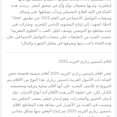
إنجليزية، ولديها شقيقان توأم وأخ غير شقيق أصغر. درست هذه
الفتاة في كلية العلاج التجميلي وبدأت نشاطها على وسائل
ومنصات التواصل الاجتماعي في العام 2015 عبر تطبيق “Vine”.
لاحقًا، اتجهت إلى إنتاج المحتوى الإباحي المُحرم، وشاركت في
عدة مقاطع مع التونسي يوسف خليل. تُلقب بـ”الحلوى المغربية”.
بحسب العديد من التعليقات على منصات التواصل الاجتماعي، فإن
هذه الفتاة باعت دينها وشرفها في مقابل الشهرة والمال!
افلام ياسمين زباري التريند 2025
تعتبر افلام ياسمين زباري التريند 2025 أفلام جنسية فاضحة تخص
الفتاة ذات الأصول العربية ياسمين زباري. هذا النوع من الأفلام يتم
الترويج له للأسف الشديد على أنها أفلام تسلية وترفيه ومخصصة
للكبار. لكن، في حقيقة الأمر هذه الأفلام أحد أنواع الإدمان، مثل
إدمان الخمور والمخدرات، وهو إدمان خطير يصعب التخلص منه
ويتسبب في العديد من الأضرار لمن يشاهد هذه المقاطع. افلام
ياسمين زباري التريند 2025 يتم إنتاج البعض منها بشكل مجاني،