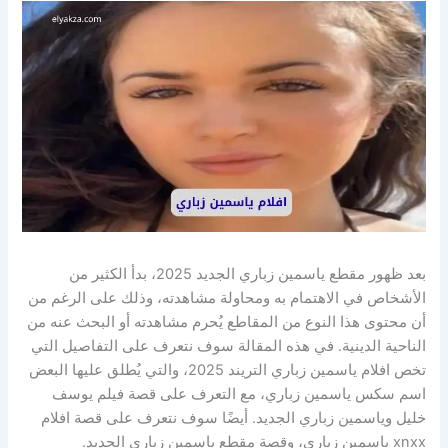
بعد ظهور مقطع ياسمين زباري الجديد 2025، بدأ الكثير من
الأشخاص في الاهتمام به ومحاولة مشاهدته، وذلك على الرغم من
أن محتوى هذا النوع من المقاطع يُحرم مشاهدته أو البحث عنه من
الناحية الدينية. في هذه المقالة سوف نتعرف على التفاصيل التي
تخص افلام ياسمين زباري التريند 2025، والتي يُطلق عليها البعض
اسم سكس ياسمين زباري، مع التعرف على قصة فيلم يوسف
خليل وياسمين زباري الجديد. أيضًا سوف نتعرف على قصة افلام
xnxx ياسمين زباري، وقصة مقطع ياسمين زباري الجديد.