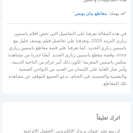
“قد يهمك:
م
قاطع بيان يونس
“
في هذه المقالة تعرفنا على التفاصيل التي تخص افلام ياسمين
زباري التريند 2025، وتعرفنا على تفاصيل فيلم يوسف خليل مع
ياسمين زباري الجديد. كما تعرفنا على قصة مقاطع ياسمين زباري
xnxx، وقصة مقطع ياسمين زباري الجديد. أيضًا حذرنا من مشاهدة
سكس ياسمين المغربية؛ لكون ذلك أمر حرام من الناحية الدينية،
وأمر ضار للغاية على الإنسان من العديد من النواحي الصحية
والنفسية والجنسية. في الختام، ندعو الجميع للتوقف عن مشاهدة
تلك المقاطع.
اترك تعليقاً
لن يتم نشر عنوان بريدك الإلكتروني.
الحقول الإلزامية