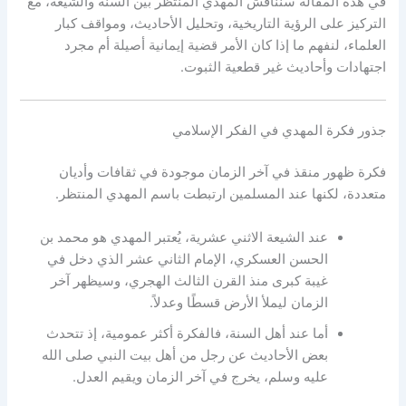
في هذه المقالة سنناقش المهدي المنتظر بين السنة والشيعة، مع
التركيز على الرؤية التاريخية، وتحليل الأحاديث، ومواقف كبار
العلماء، لنفهم ما إذا كان الأمر قضية إيمانية أصيلة أم مجرد
اجتهادات وأحاديث غير قطعية الثبوت.
جذور فكرة المهدي في الفكر الإسلامي
فكرة ظهور منقذ في آخر الزمان موجودة في ثقافات وأديان
متعددة، لكنها عند المسلمين ارتبطت باسم المهدي المنتظر.
عند الشيعة الاثني عشرية، يُعتبر المهدي هو محمد بن
الحسن العسكري، الإمام الثاني عشر الذي دخل في
غيبة كبرى منذ القرن الثالث الهجري، وسيظهر آخر
الزمان ليملأ الأرض قسطًا وعدلاً.
أما عند أهل السنة، فالفكرة أكثر عمومية، إذ تتحدث
بعض الأحاديث عن رجل من أهل بيت النبي صلى الله
عليه وسلم، يخرج في آخر الزمان ويقيم العدل.