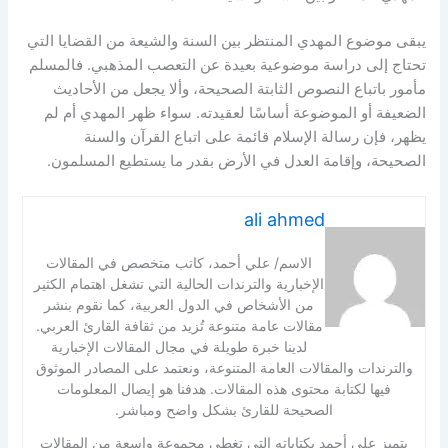
يبقى موضوع المهدي المنتظر بين السنة والشيعة من القضايا التي
تحتاج إلى دراسة موضوعية بعيدة عن التعصب المذهبي. فالمسلم
مأمور باتباع النصوص الثابتة الصحيحة، وألا يجعل من الأحاديث
الضعيفة أو الموضوعة أساسًا لعقيدته. سواء ظهر المهدي أم لم
يظهر، فإن رسالة الإسلام قائمة على اتباع القرآن والسنة
الصحيحة، وإقامة العدل في الأرض بقدر ما يستطيع المسلمون.
ali ahmed
الاسم/ علي أحمد، كاتب متخصص في المقالات
الإخبارية والترندات الحالية التي تشغل اهتمام الكثير
من الأشخاص في الدول العربية، كما نقوم بنشر
مقالات عامة متنوعة تُزيد من ثقافة القارئ العربي.
لدينا خبرة طويلة في مجال المقالات الإخبارية
والترندات والمقالات العامة المتنوعة، ونعتمد على المصادر الموثوق
فيها لكتابة محتوى هذه المقالات. هدفنا هو إيصال المعلومات
الصحيحة للقارئ بشكل واضح ومباشر.
يتميز علي أحمد بكتاباته التي تغطي مجموعة واسعة من المقالات