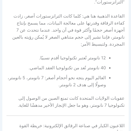
“الترانزستورات”.
القاعدة الذهبية هنا هي: كلما كانت الترانزستورات أصغر، زادت
كفاءة الرقاقة وقدرتها على معالجة البيانات، مما يسمح بإنتاج
أجهزة أصغر حجمًا وأكثر قوة في آن واحد. عندما نتحدث عن 7
نانومتر، فإننا نشير إلى حجم متناهي الصغر لا يُمكن رؤيته بالعين
المجردة. ولتبسيط الأمر:
12 نانومتر تُعتبر تكنولوجيا أقدم نسبيًا.
40 نانومتر تُعد من تكنولوجيا العقد الماضي.
العالم اليوم يتجه نحو أحجام أصغر: 7 نانومتر، 5 نانومتر،
وصولًا إلى هدف 2 نانومتر.
عقوبات الولايات المتحدة كانت تمنع الصين من الوصول إلى
تكنولوجيا 7 نانومتر، وهو ما جعل الإنجاز الأخير مدهشًا للغاية.
اللاعبون الكبار في صناعة الرقائق الإلكترونية: خريطة القوة