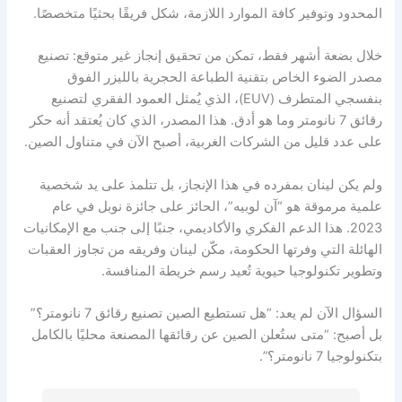
المحدود وتوفير كافة الموارد اللازمة، شكل فريقًا بحثيًا متخصصًا.
خلال بضعة أشهر فقط، تمكن من تحقيق إنجاز غير متوقع: تصنيع
مصدر الضوء الخاص بتقنية الطباعة الحجرية بالليزر الفوق
بنفسجي المتطرف (EUV)، الذي يُمثل العمود الفقري لتصنيع
رقائق 7 نانومتر وما هو أدق. هذا المصدر، الذي كان يُعتقد أنه حكر
على عدد قليل من الشركات الغربية، أصبح الآن في متناول الصين.
ولم يكن لينان بمفرده في هذا الإنجاز، بل تتلمذ على يد شخصية
علمية مرموقة هو “آن لوبيه”، الحائز على جائزة نوبل في عام
2023. هذا الدعم الفكري والأكاديمي، جنبًا إلى جنب مع الإمكانيات
الهائلة التي وفرتها الحكومة، مكّن لينان وفريقه من تجاوز العقبات
وتطوير تكنولوجيا حيوية تُعيد رسم خريطة المنافسة.
السؤال الآن لم يعد: “هل تستطيع الصين تصنيع رقائق 7 نانومتر؟”
بل أصبح: “متى ستُعلن الصين عن رقائقها المصنعة محليًا بالكامل
بتكنولوجيا 7 نانومتر؟”.