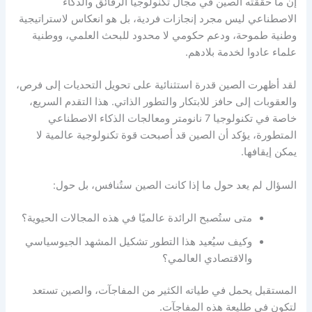
إن ما حققته الصين في مجال تكنولوجيا الرقائق والذكاء
الاصطناعي ليس مجرد إنجازات فردية، بل هو انعكاس لاستراتيجية
وطنية طموحة، ودعم حكومي لا محدود للبحث العلمي، ووطنية
علماء عادوا لخدمة بلادهم.
لقد أظهرت الصين قدرة استثنائية على تحويل التحديات إلى فرص،
والعقوبات إلى حافز للابتكار والتطور الذاتي. هذا التقدم السريع،
خاصة في تكنولوجيا 7 نانومتر ومعالجات الذكاء الاصطناعي
المتطورة، يؤكد أن الصين قد أصبحت قوة تكنولوجية عالمية لا
يمكن إيقافها.
السؤال لم يعد حول ما إذا كانت الصين ستُنافس، بل حول:
متى ستُصبح الرائدة عالميًا في هذه المجالات الحيوية؟
وكيف سيُعيد هذا التطور تشكيل المشهد الجيوسياسي
والاقتصادي العالمي؟
المستقبل يحمل في طياته الكثير من المفاجآت، والصين تستعد
لتكون في طليعة هذه المفاجآت.