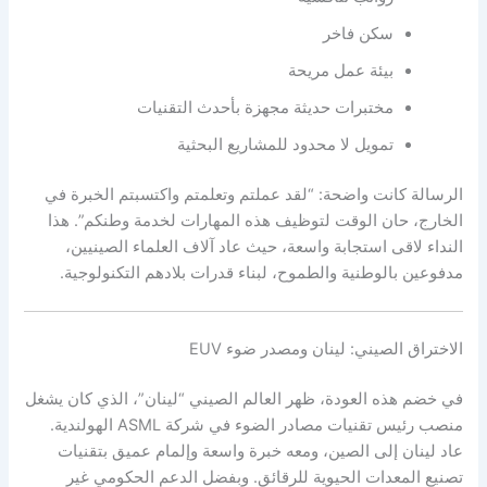
سكن فاخر
بيئة عمل مريحة
مختبرات حديثة مجهزة بأحدث التقنيات
تمويل لا محدود للمشاريع البحثية
الرسالة كانت واضحة: “لقد عملتم وتعلمتم واكتسبتم الخبرة في
الخارج، حان الوقت لتوظيف هذه المهارات لخدمة وطنكم”. هذا
النداء لاقى استجابة واسعة، حيث عاد آلاف العلماء الصينيين،
مدفوعين بالوطنية والطموح، لبناء قدرات بلادهم التكنولوجية.
الاختراق الصيني: لينان ومصدر ضوء EUV
في خضم هذه العودة، ظهر العالم الصيني “لينان”، الذي كان يشغل
منصب رئيس تقنيات مصادر الضوء في شركة ASML الهولندية.
عاد لينان إلى الصين، ومعه خبرة واسعة وإلمام عميق بتقنيات
تصنيع المعدات الحيوية للرقائق. وبفضل الدعم الحكومي غير