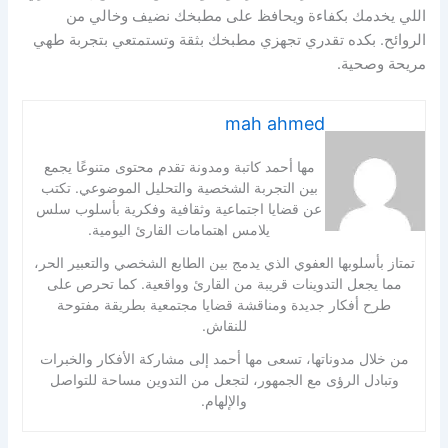
اللي يخدمك بكفاءة ويحافظ على مطبخك نضيف وخالي من
الروائح. بكده تقدري تجهزي مطبخك بثقة وتستمتعي بتجربة طهي
مريحة وصحية.
mah ahmed
مها أحمد كاتبة ومدونة تقدم محتوى متنوعًا يجمع
بين التجربة الشخصية والتحليل الموضوعي. تكتب
عن قضايا اجتماعية وثقافية وفكرية بأسلوب سلس
يلامس اهتمامات القارئ اليومية.
تمتاز بأسلوبها العفوي الذي يدمج بين الطابع الشخصي والتعبير الحر،
مما يجعل التدوينات قريبة من القارئ وواقعية. كما تحرص على
طرح أفكار جديدة ومناقشة قضايا مجتمعية بطريقة مفتوحة
للنقاش.
من خلال مدوناتها، تسعى مها أحمد إلى مشاركة الأفكار والخبرات
وتبادل الرؤى مع الجمهور، لتجعل من التدوين مساحة للتواصل
والإلهام.