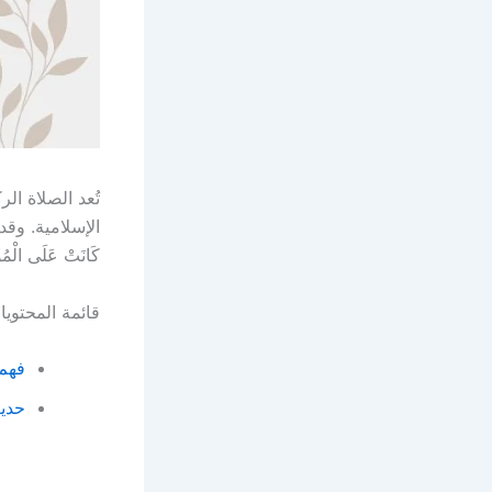
تُعد الصلاة ال
الإسلامية. وقد 
كَانَتْ عَلَى الْمُؤْم
قائمة المحتوي
فهم 
حديث