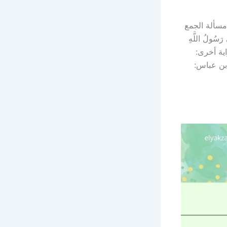
مسألة الجمع
لُ اللَّهِ
رواية أخرى:
يل لابن عباس: