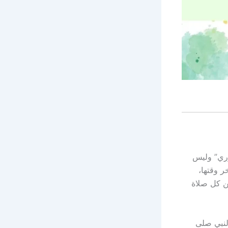
وري” وليس
ر وقتها،
ن كل صلاة
لنبي صلى