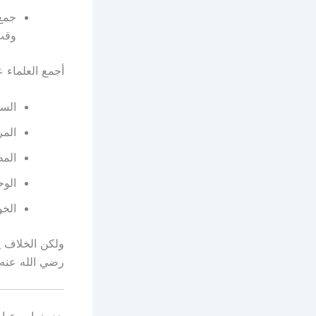
جمع 
وقت
أجمع العلماء 
الس
الم
المط
الو
الخ
ولكن الخلاف ي
رضي الله عنه.
حديث ابن عباس