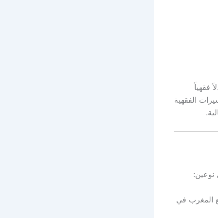
 فقهياً
يرات الفقهية
ية.
 نوعين:
ع المغرب في