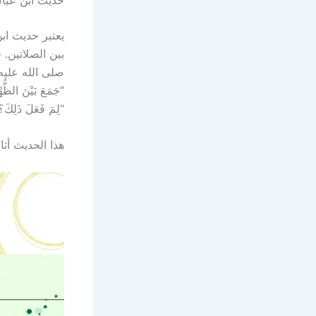
يعتبر حديث اب
بين الصلاتين. 
صلى الله عليه وسلم
“جَمَعَ بَيْنَ الظّ
“لِمَ فَعَلَ ذَلِكَ؟” 
هذا الحديث أثا