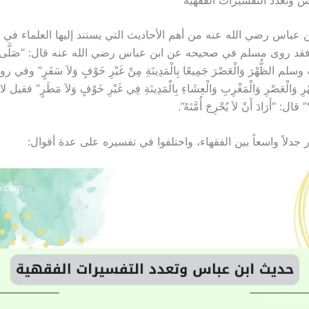
ن عباس رضي الله عنه من أهم الأحاديث التي يستند إليها العلماء في 
فقد روى مسلم في صحيحه عن ابن عباس رضي الله عنه قال: “صَلَّى رَسُو
 الظُّهْرَ وَالْعَصْرَ جَمِيعًا بِالْمَدِينَةِ مِنْ غَيْرِ خَوْفٍ وَلاَ سَفَرٍ” وفي 
ُهْرِ وَالْعَصْرِ وَالْمَغْرِبِ وَالْعِشَاءِ بِالْمَدِينَةِ فِي غَيْرِ خَوْفٍ وَلاَ مَطَرٍ” فق
قال: “أَرَادَ أَنْ لاَ يُحْرِجَ أُمَّتَهُ”.
ر جدلاً واسعاً بين الفقهاء، واختلفوا في تفسيره على عدة أقوال: