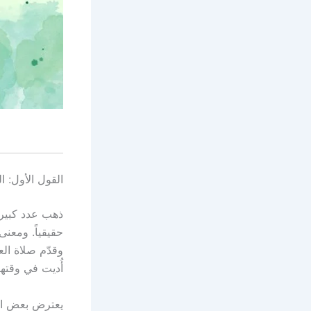
القول الأول: 
ذهب عدد كبير
حقيقياً. ومعنى
وقدّم صلاة ال
أُديت في وقته
يعترض بعض الع