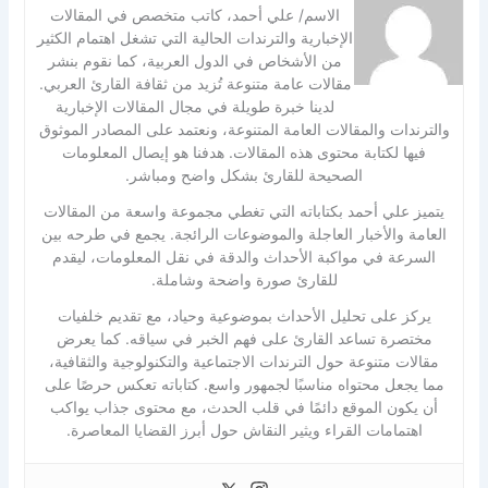
الاسم/ علي أحمد، كاتب متخصص في المقالات
الإخبارية والترندات الحالية التي تشغل اهتمام الكثير
من الأشخاص في الدول العربية، كما نقوم بنشر
مقالات عامة متنوعة تُزيد من ثقافة القارئ العربي.
لدينا خبرة طويلة في مجال المقالات الإخبارية
والترندات والمقالات العامة المتنوعة، ونعتمد على المصادر الموثوق
فيها لكتابة محتوى هذه المقالات. هدفنا هو إيصال المعلومات
الصحيحة للقارئ بشكل واضح ومباشر.
يتميز علي أحمد بكتاباته التي تغطي مجموعة واسعة من المقالات
العامة والأخبار العاجلة والموضوعات الرائجة. يجمع في طرحه بين
السرعة في مواكبة الأحداث والدقة في نقل المعلومات، ليقدم
للقارئ صورة واضحة وشاملة.
يركز على تحليل الأحداث بموضوعية وحياد، مع تقديم خلفيات
مختصرة تساعد القارئ على فهم الخبر في سياقه. كما يعرض
مقالات متنوعة حول الترندات الاجتماعية والتكنولوجية والثقافية،
مما يجعل محتواه مناسبًا لجمهور واسع. كتاباته تعكس حرصًا على
أن يكون الموقع دائمًا في قلب الحدث، مع محتوى جذاب يواكب
اهتمامات القراء ويثير النقاش حول أبرز القضايا المعاصرة.