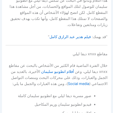
هذا الكلام وبدئوا في البحث عن سكس ديفا ليلي مع انطونيو
سليمان للوصول لتلك المواقع والحسابات، من أجل مشاهدة هذا
المقطع كامل. لكن اتضح لهؤلاء الأشخاص أن هذه المواقع
والصفحات لا تمتلك هذا المقطع كامل، وأنها تكذب بهدف تحقيق
زيارات ومتابعين وتفاعلات.
“قد يهمك:
فيلم هدير عبد الرازق كامل
“
مقاطع xnxx ديفا ليلي
خلال الفترة الماضية قام الكثير من الأشخاص بالبحث عن مقاطع
xnxx ديفا ليلي، وعن
أفلام انطونيو سليمان
الأخيرة، بالعديد من
الجمل والعبارات، وذلك على محركات البحث ومنصات التواصل
الاجتماعي (
Social media
)، ومن هذه العبارات والجمل ما يلي:
صور مسربة ديفا ليلي مع انطونيو سليمان كاملة
فيديو انطونيو سليمان وريم المكاحيل
افلام ديفا ليلي سكس