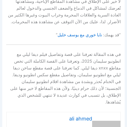
لا خير على الإطلاق في مشاهدة المقاطع الإباحية، ومشاهدتها
تُعرضك لمشاكل في الدماغ والضعف الجنسي والدخول لعالم
العادة السرية والعلاقات المحرمة وخراب البيوت وغيرها الكثير من
الأضرار. لذا، عليك من الآن التوقف عن مشاهدة هذه المحرمات.
“قد يهمك:
نايا خوري مع يوسف خليل
“
في هذه المقالة تعرفنا على قصة وتفاصيل فيلم ديفا ليلي مع
انطونيو سليمان 2025، وتعرفنا على القصة الكاملة التي تخص
مقاطع xnxx ديفا ليلي. كما تعرفنا على قصة مقطع ساخن ديفا
ليلي مع انطونيو سليمان، وتفاصيل مقطع سكس انطونيو وديفا.
في الختام نُحذر وبشدة من مشاهدة افلام انطونيو سليمان
الجنسية؛ لأن ذلك حرام دينيًا، ولأن هذه المقاطع لا خير منها على
الإطلاق، بل تتسبب في كوارث عديدة لا تنتهي للشخص الذي
يُشاهدها.
ali ahmed