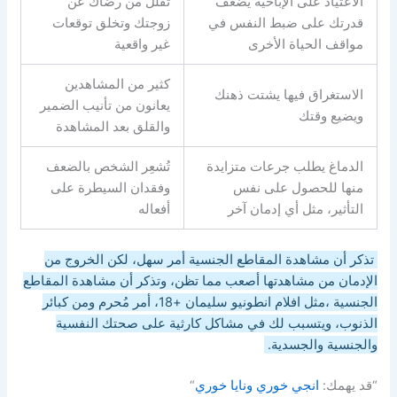
الاعتياد على الإباحية يضعف
تقلل من رضاك عن
قدرتك على ضبط النفس في
زوجتك وتخلق توقعات
مواقف الحياة الأخرى
غير واقعية
كثير من المشاهدين
الاستغراق فيها يشتت ذهنك
يعانون من تأنيب الضمير
ويضيع وقتك
والقلق بعد المشاهدة
الدماغ يطلب جرعات متزايدة
تُشعِر الشخص بالضعف
منها للحصول على نفس
وفقدان السيطرة على
التأثير، مثل أي إدمان آخر
أفعاله
تذكر أن مشاهدة المقاطع الجنسية أمر سهل، لكن الخروج من
الإدمان من مشاهدتها أصعب مما تظن، وتذكر أن مشاهدة المقاطع
الجنسية ،مثل افلام انطونيو سليمان +18، أمر مُحرم ومن كبائر
الذنوب، ويتسبب لك في مشاكل كارثية على صحتك النفسية
والجنسية والجسدية.
“قد يهمك:
انجي خوري ونايا خوري
“