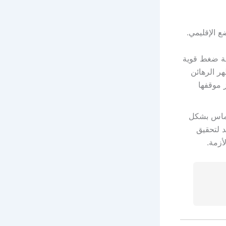
 الإقليمي.
قة ضغط قوية
ر الرهائن
موقفها
حماس بشكل
د لتحقيق
أزمة.