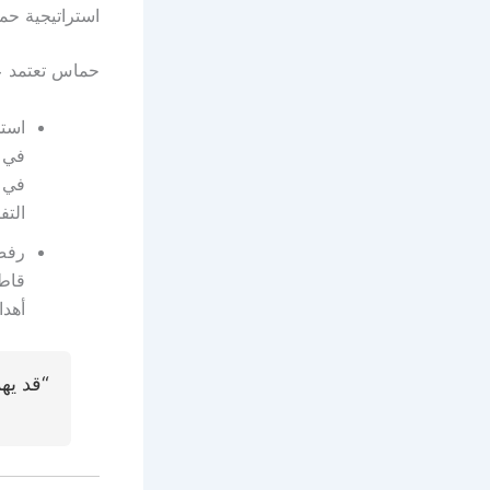
استراتيجية حم
حماس تعتمد عل
استخ
في م
في 
التف
رفض
قاطع
أهدا
“قد يه