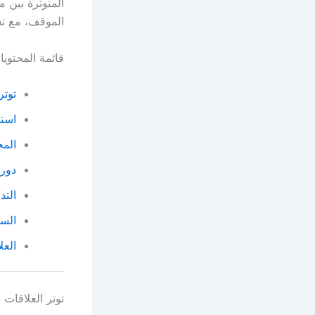
المتوترة بين م
الموقف، مع تسل
قائمة المحتوي
توتر
استر
المخ
دور 
التد
السي
العل
توتر العلاقا