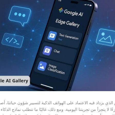
الذي يزداد فيه الاعتماد على الهواتف الذكية لتسيير شؤون حياتنا، أصب
ا لا يتجزأ من تجربتنا اليومية. ومع ذلك، غالبًا ما تتطلب نماذج الذكا