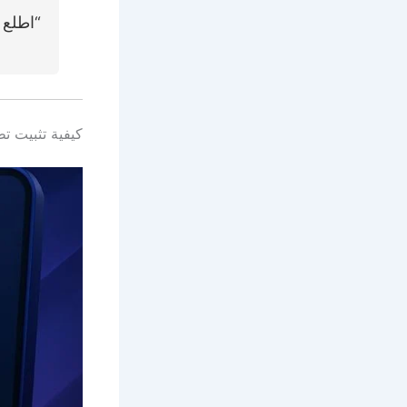
“اطلع 
كيفية تثبيت تطبيق Google AI Gallery ونماذج 