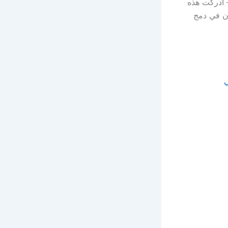
– أدركت هذه
ون في دمج