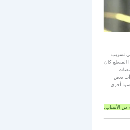
لى تسريب
ا المقطع كان
منصات
دأت بعض
سية أخرى
 من الأسباب،