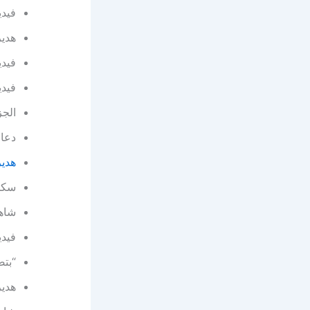
فيدي
هدي
فيدي
فيدي
الجز
دعار
هدير
سكس 
شاهد 
فيدي
“بتص
هدير