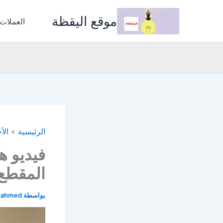
خطي
موقع اليقظة
لى
العملات
لمحتوى
الرئيسية
الأ
فيديو ه
المقطع 
بواسطة
i ahmed