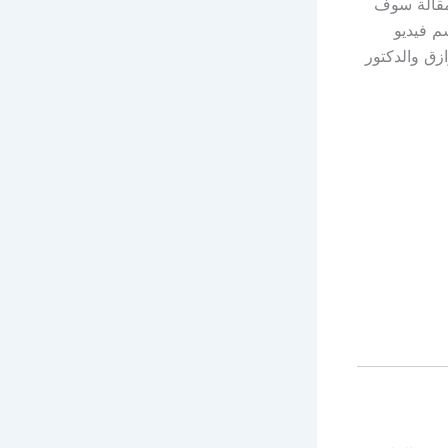
لمقالة سوف
سم
فيديو
زق والدكتور