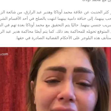
كثر الحديث عن علاقة محمد أوتاكا وهدير عبد الرازق، من شائعة الزو
 بينهما، إلى خناقة دامية بينهما انتهت بالصلح في أحد الأقسام الشر
ب جنسي بينهما. حاليًا يتم التحقيق مع محمد أوتاكا بعدة تهم في الني
لمتوقع تحويله للمحاكمة بعد ذلك. كما يتم أيضًا محاكمة هدير عبد ال
تأنف هذه البلوجر على الأحكام القضائية الصادرة في حقها.