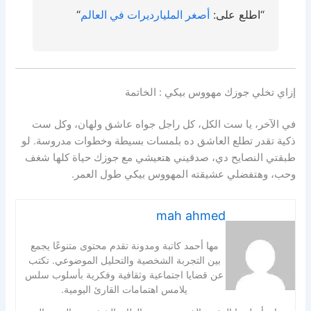
“اطلع على:
أصغر المليارديرات في العالم
“
إزاي تخلي جوزك مهووس بيكي : الخاتمة
في الآخر، يا ست الكل، كل راجل جواه عاشق ولهان، وكل ست
ذكية تقدر تطلع العاشق ده بلمسات بسيطة وخطوات مدروسة. لو
طبقتي النصايح دي، صدقيني هتعيشي مع جوزك حياة كلها شغف
وحب، وهتفضلي عشيقته المهووس بيكي طول العمر.
mah ahmed
مها أحمد كاتبة ومدونة تقدم محتوى متنوعًا يجمع
بين التجربة الشخصية والتحليل الموضوعي. تكتب
عن قضايا اجتماعية وثقافية وفكرية بأسلوب سلس
يلامس اهتمامات القارئ اليومية.