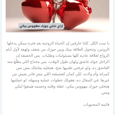
يا ست الكل، كلنا عارفين إن الحياة الزوجية بعد فترة ممكن يدخلها
الروتين، وتتحول العلاقة بينك وبين جوزك من شغف ولهفة لأول أيام
الزواج لعلاقة عادية كلها مسئوليات وطلبات. بس الحقيقة إن
الراجل جواه عاشق ولهان طول الوقت، بس محتاج اللي يطلّع منه
العاشق ده. ولو عرفتي تلعبيها صح، هتخليه يعاملك مش بس
كمراته وأم ولاده، لكن كمان كعشيقته اللي مش قادر يعيش من
غيرها. في المقال ده، هقولك خطوات عملية وسهلة، لو عملتيها
هتخلي جوزك مهووس بيكي، عقله وقلبه وجسمه هيبقوا ليكي
وبس.
قائمة المحتويات