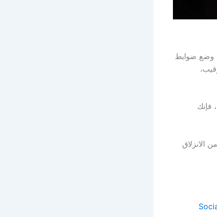
ة: وضع ضوابط
رقيب،
 فإنك
ن الانزلاق
Soci