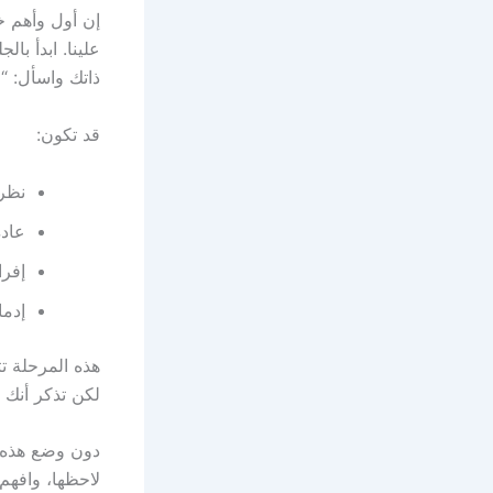
إن أول وأهم 
علينا. ابدأ ب
ذاتك واسأل: “
قد تكون:
نظر
عادة
إفر
إدما
هذه المرحلة ت
لكن تذكر أنك ل
دون وضع هذه ا
لاحظها، وافهم 