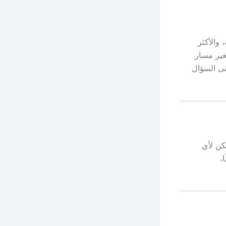
 والأكثر
غير مسار
بقى السؤال
كن لأي
،