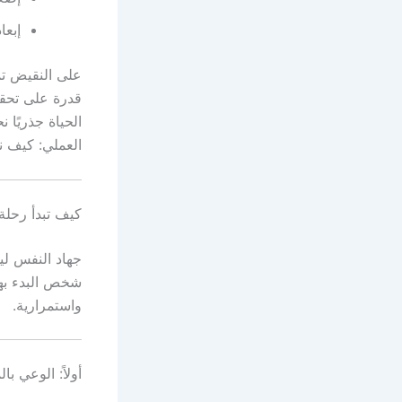
إبعا
على النقيض تما
قدرة على تحقي
الحياة جذريًا 
العملي: كيف نب
كيف تبدأ رحلة
جهاد النفس ل
شخص البدء بها 
واستمرارية.
أولاً: الوعي با