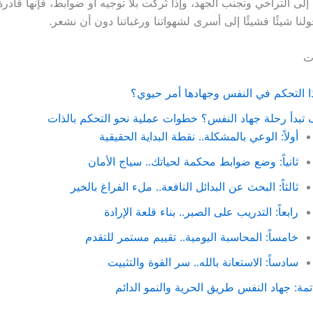
 إلى التراخي وتجنب الجهد، وإذا تُركت بلا توجيه أو ضوابط، فإنها قادر
حولنا شيئًا فشيئًا إلى أسرى لشهواتنا ورغباتنا دون أن نشعر.
ات
ا التحكم في النفس وجهادها أمر حيوي؟
تبدأ رحلة جهاد النفس؟ خطوات عملية نحو التحكم بالذات
أولاً: الوعي بالمشكلة.. نقطة البداية الحقيقية
ثانياً: وضع ضوابط محكمة لحياتك.. سياج الأمان
ثالثاً: البحث عن البدائل النافعة.. ملء الفراغ بالخير
رابعاً: التدريب على الصبر.. بناء قلعة الإرادة
خامساً: المحاسبة اليومية.. تقييم مستمر للتقدم
سادساً: الاستعانة بالله.. سر القوة والتثبيت
تمة: جهاد النفس طريق الحرية والنمو الدائم