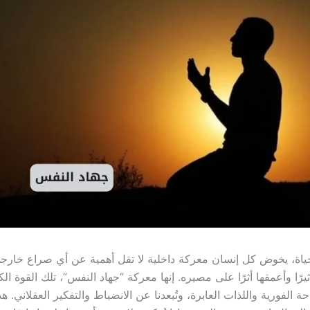
اة، يخوض كل إنسان معركة داخلية لا تقل أهمية عن أي صراع خارجي
ثيرًا وأعمقها أثرًا على مصيره. إنها معركة “جهاد النفس”، تلك القوة الك
حة الفورية واللذات العابرة، وتُبعدنا عن الانضباط والتفكير العقلاني. 