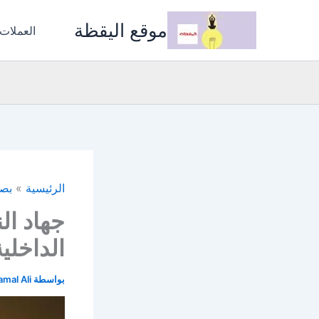
خطي
موقع اليقظة
لى
العملات
لمحتوى
الرئيسية
بصا
جهاد ال
الداخلية
بواسطة
amal Ali