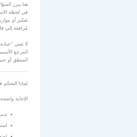
هنا يبرز السؤ
في لحظة الاست
تفكير أو موازن
مُرافقة إلى قا
لا تعني “عباد
المرجع الأسمى
المنطق أو حتى 
لماذا التحكم 
الإجابة واضحة؛
تدمي
است
إضعا