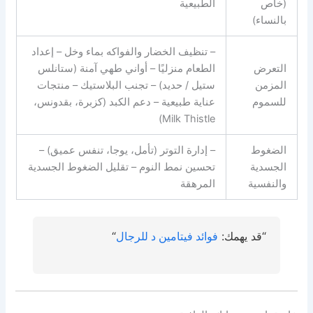
(خاص
الطبيعية
بالنساء)
– تنظيف الخضار والفواكه بماء وخل – إعداد
التعرض
الطعام منزليًا – أواني طهي آمنة (ستانلس
المزمن
ستيل / حديد) – تجنب البلاستيك – منتجات
للسموم
عناية طبيعية – دعم الكبد (كزبرة، بقدونس،
Milk Thistle)
الضغوط
– إدارة التوتر (تأمل، يوجا، تنفس عميق) –
الجسدية
تحسين نمط النوم – تقليل الضغوط الجسدية
والنفسية
المرهقة
“قد يهمك:
فوائد فيتامين د للرجال
“