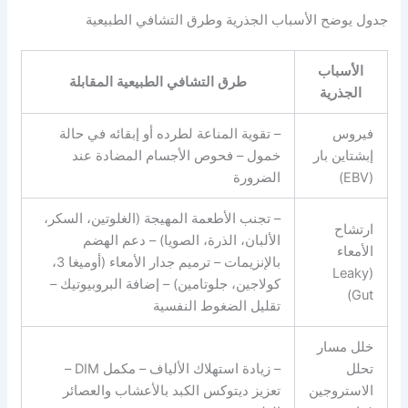
جدول يوضح الأسباب الجذرية وطرق التشافي الطبيعية
الأسباب
طرق التشافي الطبيعية المقابلة
الجذرية
فيروس
– تقوية المناعة لطرده أو إبقائه في حالة
إبشتاين بار
خمول – فحوص الأجسام المضادة عند
(EBV)
الضرورة
– تجنب الأطعمة المهيجة (الغلوتين، السكر،
ارتشاح
الألبان، الذرة، الصويا) – دعم الهضم
الأمعاء
بالإنزيمات – ترميم جدار الأمعاء (أوميغا 3،
(Leaky
كولاجين، جلوتامين) – إضافة البروبيوتيك –
Gut)
تقليل الضغوط النفسية
خلل مسار
تحلل
– زيادة استهلاك الألياف – مكمل DIM –
الاستروجين
تعزيز ديتوكس الكبد بالأعشاب والعصائر