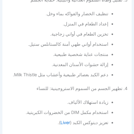
3. تقليل وطأة السموم الغذائية والبيئية: حماية الجسم
تنظيف الخضار والفواكه بماء وخل.
إعداد الطعام في المنزل.
تخزين الطعام في أواني زجاجية.
استخدام أواني طهي آمنة كالستانلس ستيل.
منتجات عناية شخصية طبيعية.
إزالة حشوات الأسنان المعدنية.
دعم الكبد بعصائر طبيعية وأعشاب مثل Milk Thistle.
4. تطهير الجسم من السموم الاستروجينية: للنساء
زيادة استهلاك الألياف.
استخدام مكمل DIM من الخضروات الكبريتية.
تعزيز ديتوكس الكبد (
Liver
).