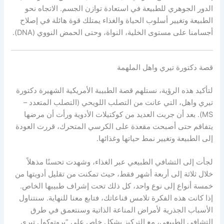
الدور الجوهري للطبيعة في استعادة توازن الجسم. الاتجاه نحو
الطبيعة وتغيير أسلوب الحياة والغذاء يمتلك قوة هائلة في إصلاح
أجسامنا على مستوى الخلية، النواة، وحتى الحمض النووي (DNA).
قصة دكتورة تيري واهل الملهمة
لتأكيد هذه الرؤية، نستلهم قصة الطبيبة الأمريكية الشهيرة دكتورة
تيري واهل، التي عانت من التصلب اللويحي (التصلب المتعدد –
MS). بعد أن جربت العديد من كوكتيلات الأدوية ورأت أن مرضها
يتفاقم حتى أصبحت مقعدة على الكرسي المتحرك، قررت العودة
إلى الطبيعة وتغيير نمط حياتها وغذائها.
لجأت إلى التشافي الطبيعي عبر الغذاء، وشهدت تحسنًا مذهلاً
خلال ثلاثة إلى أربعة أشهر فقط، حيث تمكنت من تقليل أدويتها من
خمسة أنواع إلى نوع واحد، كل ذلك تحت إشراف طبيبها الخاص.
إذا كانت هذه الفكرة تلامس قناعاتك، فتابع معنا للنهاية. سنتناول
الأسباب الجذرية لأمراض المناعة الذاتية وسنتعمق في طرق
التشافي الطبيعي، مع التركيز بشكل خاص على “بروتوكول تيري