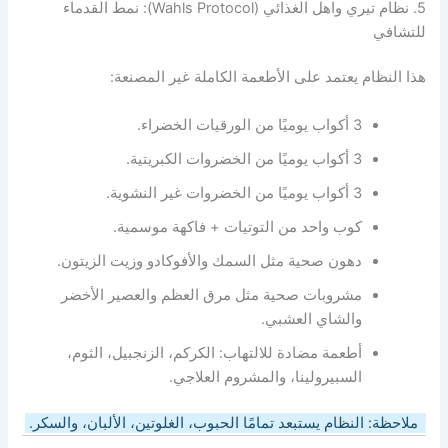
5. نظام تيري واهل الغذائي (Wahls Protocol): نمط القدماء
للتشافي
هذا النظام يعتمد على الأطعمة الكاملة غير المصنعة:
3 أكواب يوميًا من الورقيات الخضراء.
3 أكواب يوميًا من الخضروات الكبريتية.
3 أكواب يوميًا من الخضروات غير النشوية.
كوب واحد من التوتيات + فاكهة موسمية.
دهون صحية مثل السمك والأفوكادو وزيت الزيتون.
مشروبات صحية مثل مرق العظم والعصير الأخضر
والشاي العشبي.
أطعمة مضادة للالتهاب: الكركم، الزنجبيل، الثوم،
السبيرولينا، والمشروم العلاجي.
ملاحظة: النظام يستبعد تمامًا الحبوب، الغلوتين، الألبان، والسكر.