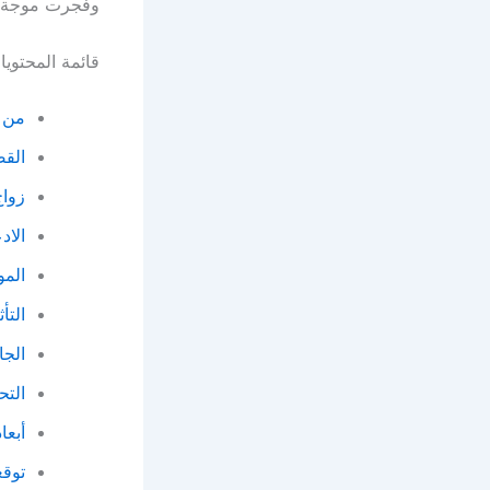
وفجرت موجة من
قائمة المحتوي
من 
القص
زوا
الاد
المو
التأ
الجا
التح
أبعا
توقع