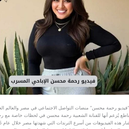
فيديو رحمة محسن” منصات التواصل الاجتماعي في مصر والعالم العر
اطع يُزعم أنها للفنانة الشعبية رحمة محسن في لحظات خاصة مع ر