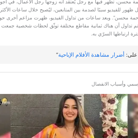
حمة محسن، تظهر فيها مع رجل يُعتقد أنه زوجها رجل الأعمال، في أجوا
ظهور للفيديو سببًا لصدمة بين المتابعين، ليُصبح خلال ساعات الأكثر ت
حمة محسن”.​ وبعد ساعات من تداول الفيديو، ظهرت مزاعم أخرى حول
تم تداول أن هناك ثمانية مقاطع مختلفة توثّق لحظات شخصية جمعت
ترة ارتباطها السرّي به.
على:
أضرار مشاهدة الأفلام الإباحية
“
مي وأسباب الانفصال