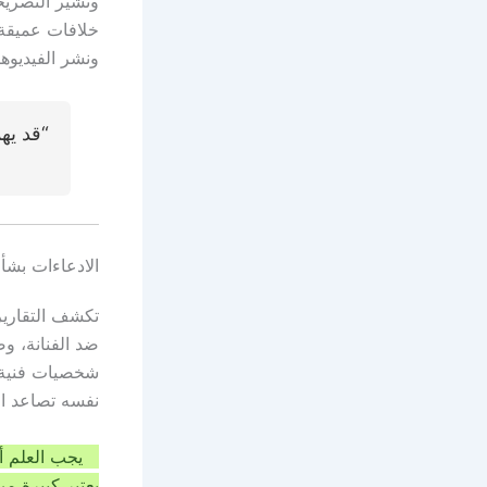
خلافات عميقة 
ونشر الفيديوه
“قد يه
الادعاءات بشأن
تكشف التقارير
ضد الفنانة، و
شخصيات فنية و
نفسه تصاعد ال
يجب العلم أن
يعتبر كبيرة م