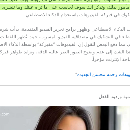
مأمور بذلك، وتذكر أنك سوف تُحاسب على ما تراه عينك وما تنشره
وك في فبركة الفيديوهات باستخدام الذكاء الاصطناعي:
ت الذكاء الاصطناعي وظهور برامج تحرير الفيديو المتقدمة، بدأت شري
طاء في التشكيك في مصداقية الفيديو المسرب، حيث تُظهر اللقطات ا
هذا الشك إلى عدم وضوح الصور الغير عالية الدقة، وتزايد ظواهر فبرك
حة الإنترنت مؤخراً.​
يوهات رحمه محسن الجديده
”
ية وردود الفعل