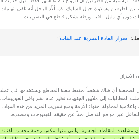
وتشير التصريحات الرسمية من الطرفين أن الزواج دام 4 أشهر 
بين الطرفين وشكوك حول السلوك. كما أكّد الرجل أنه تلقى اتهامات با
ات دون أي دليل، نافيا تورطه بشكل قاطع في التسريبات.​
مك:
أضرار العادة السرية عند البنات
“
 الابتزاز
 الصحفية أن هناك شخصاً يحتفظ ببقية المقاطع ويستخدمها في عملية 
صلت المطالبات إلى ملايين الجنيهات نظير عدم نشر باقي الفيديوهات.
إعلامية لمحاولة احتواء الأزمة ومنع تسريب المزيد من هذه المواد، 
تفاعل عبر مواقع التواصل بحثاً عن حقيقة الفيديوهات ومصدرها.
 مشاهدة المقاطع الجنسية، والتي منها سكس رحمة محسن الفنانة ا
ن كبائر الذنوب، وهو رؤية جسد امرأة لا تحل لك رؤيته. يجب عليك الت