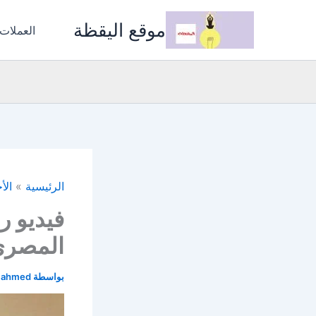
خطي
موقع اليقظة
لى
العملات
لمحتوى
الرئيسية
الأ
فيديو ر
المصري
بواسطة
i ahmed