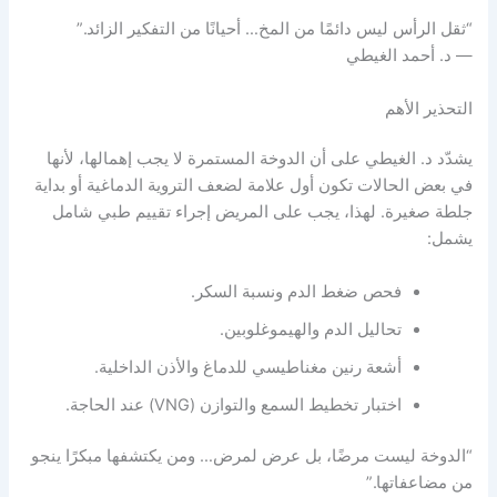
“ثقل الرأس ليس دائمًا من المخ… أحيانًا من التفكير الزائد.”
— د. أحمد الغيطي
التحذير الأهم
يشدّد د. الغيطي على أن الدوخة المستمرة لا يجب إهمالها، لأنها
في بعض الحالات تكون أول علامة لضعف التروية الدماغية أو بداية
جلطة صغيرة. لهذا، يجب على المريض إجراء تقييم طبي شامل
يشمل:
فحص ضغط الدم ونسبة السكر.
تحاليل الدم والهيموغلوبين.
أشعة رنين مغناطيسي للدماغ والأذن الداخلية.
اختبار تخطيط السمع والتوازن (VNG) عند الحاجة.
“الدوخة ليست مرضًا، بل عرض لمرض… ومن يكتشفها مبكرًا ينجو
من مضاعفاتها.”