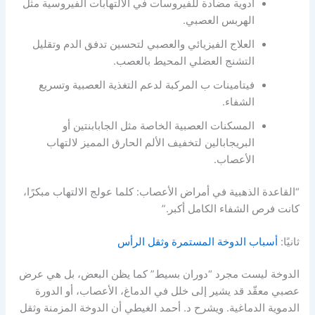
أدوية مضادة للفيروسات في الالتهابات الفيروسية مثل
الهربس العصبي.
العلاج الفيزيائي والعصبي لتحسين تدفق الدم وتقليل
التشنج العضلي المحيط بالعصب.
فيتامينات ب المركبة لدعم التغذية العصبية وتسريع
الشفاء.
المسكنات العصبية الخاصة مثل الجابابنتين أو
البريجابالين لتخفيف الألم الحارق المميز لالتهاب
الأعصاب.
“القاعدة الذهبية في أمراض الأعصاب: كلما عولج الالتهاب مبكرًا،
كانت فرص الشفاء الكامل أكبر.”
ثانيًا:
أسباب الدوخة المستمرة وثقل الرأس
الدوخة ليست مجرد “دوران بسيط” كما يظن البعض، بل هي عرض
عصبي معقّد قد يشير إلى خلل في الدماغ، الأعصاب، أو الدورة
الدموية الدماغية. ويشرح د. أحمد الغيطي أن الدوخة المزمنة وثقل