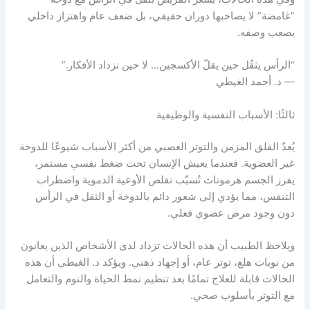
“غامضة” لا يصاحبها دوران حقيقي، بل ضعف عام واهتزاز داخلي
يصعب وصفه.
“الرأس يثقُل حين يقلّ الأكسجين… لا حين تزداد الأفكار.”
— د. أحمد الغيطي
ثالثًا: الأسباب النفسية والوظيفية
يُعدّ القلق المزمن والتوتر العصبي من أكثر الأسباب شيوعًا للدوخة
غير العضوية. فعندما يعيش الإنسان تحت ضغط نفسي مستمر،
يفرز الجسم هرمونات تُسبّب تقلص الأوعية الدموية واضطراب
التنفس، مما يؤدي إلى شعور دائم بالدوخة أو الثقل في الرأس
دون وجود مرض عضوي فعلي.
ويلاحظ الطبيب أن هذه الحالات تزداد لدى الأشخاص الذين يعانون
من نوبات هلع، توتر عام، أو إجهاد ذهني. ويؤكد د. الغيطي أن هذه
الحالات قابلة للعلاج تمامًا بعد تنظيم نمط الحياة والنوم والتعامل
مع التوتر بأسلوب صحي.