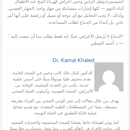
المستمرة وثقل الرأس وحتى أعراض كهرباء المخ عند الأطفال
أثناء النوم — كلها إشارات متشابكة من جهاز واحد: الجهاز العصبي.
ولذلك، لا يجب التعامل مع أي دوخة أو تنميل أو رعشة على أنها أمر
عابر، بل كنداء من الدماغ لطلب المساعدة.
“الدماغ لا يُرسل الأعراض عبثًا، إنه فقط يطلب منا أن ننصت إليه.”
— د. أحمد الغيطي
Dr. Kamal Khaled
الدكتور كمال خالد كاتب وخبير في الصحة العامة،
يقدم محتوى طبيًا موثوقًا مبنيًا على أسس علمية
حديثة. يكتب عن التغذية السليمة، الوقاية من
الأمراض، الصحة النفسية، وأسلوب الحياة الصحي.
يهدف من خلال مقالاته إلى نشر الوعي الصحي بين القراء بطريقة
مبسطة، بعيدًا عن المصطلحات الطبية المعقدة، مع تقديم نصائح
عملية قابلة للتطبيق في الحياة اليومية.
كما يولي اهتمامًا خاصًا بقضايا الصحة المجتمعية والتحديات الصحية
التي تواجه الأفراد في العالم العربي، مما يجعل محتواه مرجعًا مهمًا