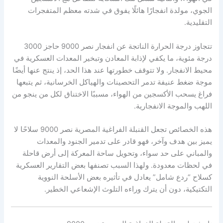
الجوي، مولدة انفجارًا هائلًا يفوق في شدته معظم المتفجرات
التقليدية.
تتجاوز درجة الحرارة الناتجة عن انفجار نصر 9000 حاجز 3000
درجة مئوية، ما يكفي لإذابة المعادن وتبخير المعدات العسكرية في
محيط الانفجار. ولا تتوقف خطورتها عند هذا الحد، إذ ينتج عنها أيضًا
موجة ضغط عنيفة تدمر التحصينات والهياكل الخرسانية، ثم يتبعها
فراغ يسحب الأكسجين من الهواء، مسببًا الاختناق لكل من ينجو من
اللهب والموجة الانفجارية.
هذه الخصائص تجعل القنبلة الفراغية المصرية نصر 9000 سلاحًا لا
يميز بين هدف وآخر، فهو قادر على تدمير الجنود والمعدات
والمباني على حد سواء، وتحويل ساحة المعركة إلى أرض قاحلة
في لحظات معدودة. ولهذا السبب تصنفها بعض التقارير العسكرية
كسلاح “ردع شامل” يعادل في تأثيره بعض الأسلحة النووية
التكتيكية، دون أن يترك وراءه التلوث الإشعاعي الخطير.