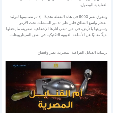
التقليدية الوصول.
وتتفوق نصر 9000 في هذه النقطة تحديدًا، إذ تم تصميمها لتوليد
انفجار واسع النطاق قادر على تدمير المنشآت تحت الأرض
وتسويتها بالأرض، في حين تبقى آثارها الإشعاعية صفرية، ما يجعلها
بديلًا مثاليًا عن الأسلحة النووية التكتيكية في بعض السيناريوهات.
ترسانة القنابل الفراغية المصرية: نصر وقعقاع