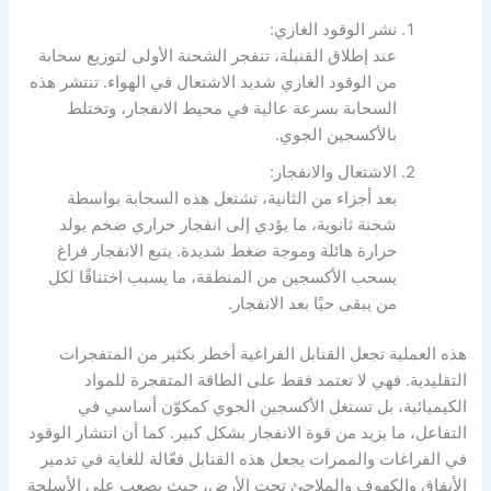
نشر الوقود الغازي:
عند إطلاق القنبلة، تنفجر الشحنة الأولى لتوزيع سحابة
من الوقود الغازي شديد الاشتعال في الهواء. تنتشر هذه
السحابة بسرعة عالية في محيط الانفجار، وتختلط
بالأكسجين الجوي.
الاشتعال والانفجار:
بعد أجزاء من الثانية، تشتعل هذه السحابة بواسطة
شحنة ثانوية، ما يؤدي إلى انفجار حراري ضخم يولد
حرارة هائلة وموجة ضغط شديدة. يتبع الانفجار فراغ
يسحب الأكسجين من المنطقة، ما يسبب اختناقًا لكل
من يبقى حيًا بعد الانفجار.
هذه العملية تجعل القنابل الفراغية أخطر بكثير من المتفجرات
التقليدية. فهي لا تعتمد فقط على الطاقة المتفجرة للمواد
الكيميائية، بل تستغل الأكسجين الجوي كمكوّن أساسي في
التفاعل، ما يزيد من قوة الانفجار بشكل كبير. كما أن انتشار الوقود
في الفراغات والممرات يجعل هذه القنابل فعّالة للغاية في تدمير
الأنفاق والكهوف والملاجئ تحت الأرض، حيث يصعب على الأسلحة