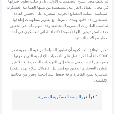
لم تكتفِ مصر بنسخ التصميمات الأولى، بل واصلت تطوير قدراتها
في مجال القنابل الفراغية، مستفيدة من بنيتها الصناعية العسكرية
المتنامية. عملت المصانع الحربية المصرية على تحسين كفاءة
القنبلة وزيادة دقتها ومدى تأثيرها، مع تطوير منظومات إطلاقها
لتناسب الطائرات المصرية المختلفة. وقد أسهم ذلك في تحقيق
هدف استراتيجي بالغ الأهمية: الاكتفاء الذاتي العسكري في أحد
أخطر مجالات التسليح.
تُظهر الوثائق العسكرية أن تطوير القنبلة الفراغية المصرية نصر
9000 جاء أيضًا كرد فعل على التحديات الإقليمية التي واجهتها
مصر، من الإرهاب في سيناء إلى التهديدات الحدودية، فضلًا عن
التوازن العسكري الدقيق مع إسرائيل. فامتلاك سلاح بهذه القدرة
التدميرية يمنح القاهرة ورقة ضغط استراتيجية ويعزز من مكانتها
الإقليمية.
“اقرأ عن
ا
لنهضة العسكرية المصرية
“