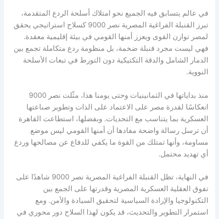
في عالم يتسابق فيه الجميع نحو امتلاك أسلحة الردع المتقدمة،
تبرز القنبلة الفراغية المصرية نصر 9000 كسلاح استراتيجي يحقق
لمصر توازن القوى ويعزز أمنها القومي في بيئة إقليمية معقدة.
فهي ليست مجرد قنبلة ضخمة، بل منظومة ردع متكاملة تجمع بين
الدمار الشامل والدقة التكتيكية دون التورط في تبعات الأسلحة
النووية.
منذ بداياتها في الثمانينيات وحتى يومنا هذا، مثّلت نصر 9000
انعكاسًا لقدرة مصر على الاعتماد على الذات وتطوير صناعتها
العسكرية بما يتناسب مع التحديات. وبفضلها، استطاعت القاهرة
أن ترسل رسالة واضحة مفادها أن أمنها القومي ليس موضع
مساومة، وأنها تمتلك من القوة ما يكفي للدفاع عن مصالحها وردع
أي تهديد محتمل.
في النهاية، تظل القنبلة الفراغية المصرية نصر 9000 شاهدًا على
تفوق العقلية العسكرية المصرية وقدرتها على الجمع بين
التكنولوجيا والإرادة السياسية لتحقيق السيادة والأمن. ومع
استمرار التطوير والتحديث، قد يكون لهذا السلاح دور محوري في