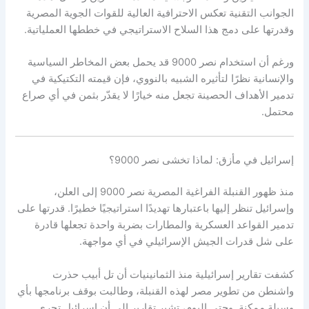
الجوانب التقنية تعكس الاحترافية العالية للقوات الجوية المصرية
وقدرتها على دمج هذا السلاح الاستراتيجي في خططها العملياتية.
ورغم أن استخدام نصر 9000 قد يحمل بعض المخاطر السياسية
والإنسانية نظرًا لتأثيره الشبيه بالنووي، فإن قيمته التكتيكية في
تدمير الأهداف الحصينة تجعل منه خيارًا لا يقدّر بثمن في أي صراع
محتمل.
إسرائيل في مأزق: لماذا تخشى نصر 9000؟
منذ ظهور القنبلة الفراغية المصرية نصر 9000 إلى العلن،
وإسرائيل تنظر إليها باعتبارها تهديدًا استراتيجيًا خطيرًا. قدرتها على
تدمير القواعد العسكرية والمطارات بضربة واحدة تجعلها قادرة
على شل قدرات الجيش الإسرائيلي في أي مواجهة.
كشفت تقارير إسرائيلية منذ الثمانينيات أن تل أبيب حذرت
واشنطن من تطوير مصر لهذه القنبلة، وطالبت بوقف برنامجها بأي
وسيلة ممكنة. وحتى اليوم، تشير تقارير إلى أن إسرائيل تجري