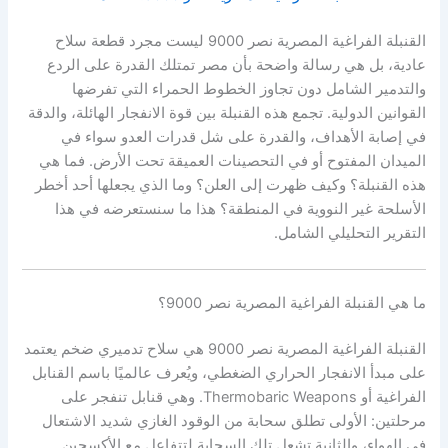
القنبلة الفراغية المصرية نصر 9000 ليست مجرد قطعة سلاح
عادية، بل هي رسالة واضحة بأن مصر تمتلك القدرة على الردع
والتدمير الشامل دون تجاوز الخطوط الحمراء التي تفرضها
القوانين الدولية. تجمع هذه القنبلة بين قوة الانفجار الهائلة، والدقة
في إصابة الأهداف، والقدرة على شل قدرات العدو سواء في
الميدان المفتوح أو في التحصينات العميقة تحت الأرض. فما هي
هذه القنبلة؟ وكيف ظهرت إلى العلن؟ وما الذي يجعلها أحد أخطر
الأسلحة غير النووية في المنطقة؟ هذا ما سنستعرضه في هذا
التقرير التحليلي الشامل.
ما هي القنبلة الفراغية المصرية نصر 9000؟
القنبلة الفراغية المصرية نصر 9000 هي سلاح تدميري ضخم يعتمد
على مبدأ الانفجار الحراري الضغطي، ويُعرف عالميًا باسم القنابل
الفراغية أو Thermobaric Weapons. وهي قنابل تنفجر على
مرحلتين: الأولى تطلق سحابة من الوقود الغازي شديد الاشتعال
في الهواء، والثانية تشعل تلك السحابة لتتفاعل مع الأكسجين