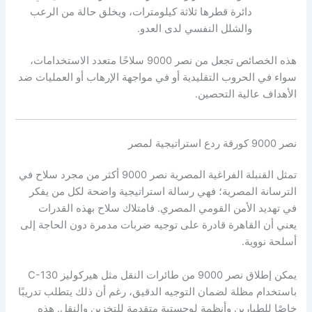
دائرة قطرها ثلاثة كيلومترات، ويخلق حالة من الرعب
والشلل النفسي لدى العدو.
هذه الخصائص تجعل من نصر 9000 سلاحًا متعدد الاستخدامات،
سواء في الحروب التقليدية أو في مواجهة الإرهاب أو العمليات ضد
الأهداف عالية التحصين.
نصر 9000 كورقة ردع استراتيجية لمصر
تمثل القنبلة الفراغية المصرية نصر 9000 أكثر من مجرد سلاح في
الترسانة المصرية؛ فهي رسالة استراتيجية واضحة لكل من يفكر
في تهديد الأمن القومي المصري. فامتلاك سلاح بهذه القدرات
يعني أن القاهرة قادرة على توجيه ضربات مدمرة دون الحاجة إلى
أسلحة نووية.
يمكن إطلاق نصر 9000 من طائرات النقل مثل هيركوليز C-130
باستخدام مظلة لضمان التوجيه الدقيق، رغم أن ذلك يتطلب تدريبًا
خاصًا للطيارين وأنظمة لوجستية متقدمة للتخزين والنقل. هذه