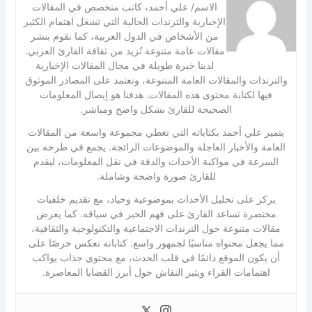
الاسم/ علي أحمد، كاتب متخصص في المقالات
الإخبارية والترندات الحالية التي تشغل اهتمام الكثير
من الأشخاص في الدول العربية، كما نقوم بنشر
مقالات عامة متنوعة تُزيد من ثقافة القارئ العربي.
لدينا خبرة طويلة في مجال المقالات الإخبارية
والترندات والمقالات العامة المتنوعة، ونعتمد على المصادر الموثوق
فيها لكتابة محتوى هذه المقالات. هدفنا هو إيصال المعلومات
الصحيحة للقارئ بشكل واضح ومباشر.
يتميز علي أحمد بكتاباته التي تغطي مجموعة واسعة من المقالات
العامة والأخبار العاجلة والموضوعات الرائجة. يجمع في طرحه بين
السرعة في مواكبة الأحداث والدقة في نقل المعلومات، ليقدم
للقارئ صورة واضحة وشاملة.
يركز على تحليل الأحداث بموضوعية وحياد، مع تقديم خلفيات
مختصرة تساعد القارئ على فهم الخبر في سياقه. كما يعرض
مقالات متنوعة حول الترندات الاجتماعية والتكنولوجية والثقافية،
مما يجعل محتواه مناسبًا لجمهور واسع. كتاباته تعكس حرصًا على
أن يكون الموقع دائمًا في قلب الحدث، مع محتوى جذاب يواكب
اهتمامات القراء ويثير النقاش حول أبرز القضايا المعاصرة.