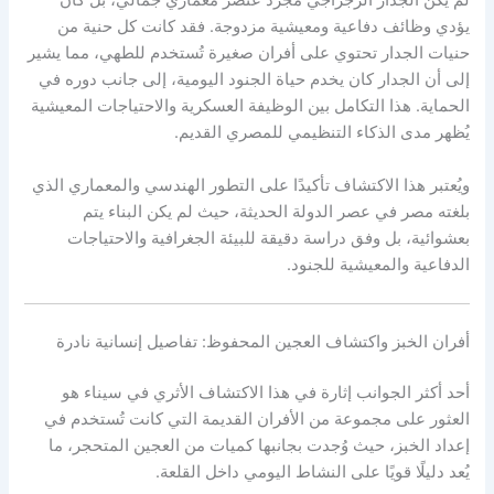
لم يكن الجدار الزجزاجي مجرد عنصر معماري جمالي، بل كان
يؤدي وظائف دفاعية ومعيشية مزدوجة. فقد كانت كل حنية من
حنيات الجدار تحتوي على أفران صغيرة تُستخدم للطهي، مما يشير
إلى أن الجدار كان يخدم حياة الجنود اليومية، إلى جانب دوره في
الحماية. هذا التكامل بين الوظيفة العسكرية والاحتياجات المعيشية
يُظهر مدى الذكاء التنظيمي للمصري القديم.
ويُعتبر هذا الاكتشاف تأكيدًا على التطور الهندسي والمعماري الذي
بلغته مصر في عصر الدولة الحديثة، حيث لم يكن البناء يتم
بعشوائية، بل وفق دراسة دقيقة للبيئة الجغرافية والاحتياجات
الدفاعية والمعيشية للجنود.
أفران الخبز واكتشاف العجين المحفوظ: تفاصيل إنسانية نادرة
أحد أكثر الجوانب إثارة في هذا الاكتشاف الأثري في سيناء هو
العثور على مجموعة من الأفران القديمة التي كانت تُستخدم في
إعداد الخبز، حيث وُجدت بجانبها كميات من العجين المتحجر، ما
يُعد دليلًا قويًا على النشاط اليومي داخل القلعة.