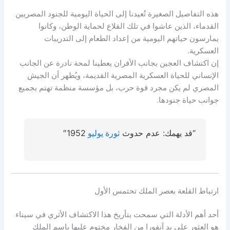
هذه التفاصيل الصغيرة تُعيدنا إلى الحياة اليومية للجنود المصريين
القدماء، الذين عاشوا في تلك القلاع لحماية الوطن، وكانوا
يمارسون حياتهم اليومية من إعداد الطعام إلى التدريبات
العسكرية.
إن اكتشاف العجين بجانب الأفران يعطينا لمحة نادرة عن الجانب
الإنساني للحياة العسكرية المصرية القديمة، ويُظهر أن الجيش
المصري لم يكن مجرد قوة حرب، بل مؤسسة منظمة تهتم بجميع
جوانب حياة جنودها.
“قد يهمك: عدم حدوث
ثورة يوليو
1952″
ارتباط القلعة بعصر الملك تحتمس الأول
أحد أهم الأدلة التي سمحت بتأريخ هذا الاكتشاف الأثري في سيناء
هو العثور على يد آنفورا من الفخار مختوم عليها باسم الملك