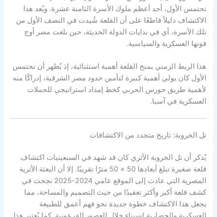
تحتمس الأول، أحد أعظم ملوك الأسرة الثامنة عشرة. ويُعد هذا
الاكتشاف دليلاً قاطعًا على أن القلعة شُيدت في النصف الأول من
تلك الأسرة، أي في بدايات الدولة الحديثة، حين بلغت مصر أوج
قوتها العسكرية والسياسية.
هذا الربط الزمني يمنح القلعة أهمية استثنائية، إذ يُظهر أن تحتمس
الأول كان يولي أهمية كبيرة لتأمين حدود مصر الشرقية، إدراكًا منه
لأهمية طريق حورس الحربي كخط إمداد استراتيجي للحملات
العسكرية في آسيا.
تل الخروبة: تاريخ متجدد من الاكتشافات
يُذكر أن تل الخروبة الأثري كان قد شهد في السبعينيات اكتشاف
قلعة صغيرة تبلغ أبعادها 50 × 50 مترًا تقريبًا. إلا أن البعثة الأثرية
المصرية التي عادت إلى الموقع عامي 2024-2025 نجحت في
كشف قلعة أكبر وأكثر تعقيدًا من حيث التصميم والمساحة، مما
يجعل هذا الاكتشاف خطوة جديدة نحو فهم أعمق للطبيعة
العسكرية والحضارية لسيناء خلال العصور الفرعونية. كما يُعتبر هذا