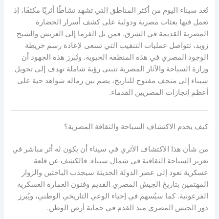
تُعد سيناء اليوم من أكثر المناطق التي تشهد نشاطًا أثريًا مكثفًا، إذ
تعمل فيها بعثات مصرية ودولية على كشف أسرار الحضارة
المصرية القديمة في الشرق. فمن تل الفرما إلى العريش والشيخ
زويد، تتواصل عمليات التنقيب التي تسعى لإعادة رسم خريطة
الوجود المصري في هذه المنطقة الحيوية. وتُبرز هذه الجهود أن
وزارة السياحة والآثار المصرية تتبنى رؤية شاملة تهدف إلى تحويل
سيناء إلى متحف مفتوح للتاريخ، يضم بين رماله شواهد حية على
أعظم إنجازات المصريين القدماء.
كيف يخدم الاكتشاف السياحة والثقافة المصرية؟
من شأن هذا الاكتشاف الأثري في سيناء أن يكون له أثر مباشر في
تعزيز السياحة الثقافية في شمال سيناء. فالكشف عن قلعة
عسكرية تعود إلى عصر الدولة الحديثة سيجذب الباحثين والزوار
المهتمين بتاريخ الجيش المصري القديم وفنون العمارة العسكرية
الفرعونية. كما سيُسهم في إحياء الوعي التاريخي الوطني، ويُبرز
دور الجيش المصري منذ القدم في حماية أرض الوطن.