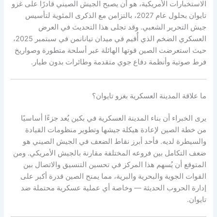
الاستخبارات الأمريكية، هو أن يصبح الجيش الصيني قادرًا على غزو
تايوان بحلول عام 2027، بالتزامن مع الذكرى المئوية لتأسيس
جيش التحرير الشعبي. وقد تجلى هذا التحديث في العرض
العسكري الضخم الذي أُقيم في ميدان تيانانمن في سبتمبر 2025،
حيث استعرضت الصين قوتها الهائلة عبر أسلحة متطورة وصواريخ
فرط صوتية وأنظمة دفاع جوي متقدمة وطائرات بدون طيار.
ما علاقة المدينة العسكرية بغزو تايوان؟
يرى الخبراء أن بناء المدينة العسكرية في بكين يُعد جزءًا أساسيًا
من خطة الصين لإعادة هيكلة جيشها وتطوير منظومات القيادة
والسيطرة لديه. فأحد أبرز نقاط الضعف في الجيش الصيني هو
ضعف التكامل بين فروعه المختلفة مقارنة بالجيش الأمريكي. ومن
المتوقع أن يُسهم هذا المركز في تحسين التنسيق والاتصال بين
القوات الجوية والبحرية والبرية، مما يمنح الصين قدرة أكبر على
إدارة الحروب الحديثة — وخاصة أي عملية عسكرية محتملة ضد
تايوان.