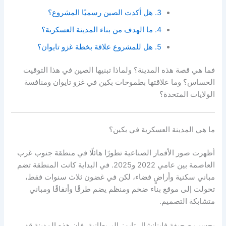
3. هل أكدت الصين رسميًا المشروع؟
4. ما الهدف من بناء المدينة العسكرية؟
5. هل للمشروع علاقة بخطة غزو تايوان؟
فما هي قصة هذه المدينة؟ ولماذا تبنيها الصين في هذا التوقيت
الحساس؟ وما علاقتها بطموحات بكين في غزو تايوان ومنافسة
الولايات المتحدة؟
ما هي المدينة العسكرية في بكين؟
أظهرت صور الأقمار الصناعية تطورًا هائلًا في منطقة جنوب غرب
العاصمة بين عامي 2022 و2025. في البداية كانت المنطقة تضم
مباني سكنية وأراضٍ فضاء، لكن في غضون ثلاث سنوات فقط،
تحولت إلى موقع بناء ضخم ومنظم يضم طرقًا وأنفاقًا ومباني
متشابكة التصميم.
بحسب صحيفة فاينانشال تايمز البريطانية، فإن هذه المدينة قد