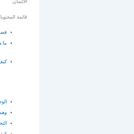
الائتمان.
قائمة المحتوي
قصة 
ما ه
كيف 
الوج
وهم 
التح
كيف 