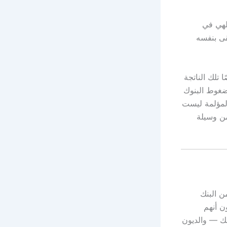
هندية نيودلهي في
قى بنفسه
تلك الناتجة
عن السداد وضغوط البنوك
المؤلمة ليست
من وسيلة
ري من البنك
ن أنهم
نك — والديون