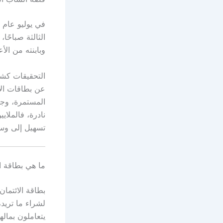
الثالثة صباحً
وبابنته من ال
التحقيقات كشف
المستمرة، وجد
نادرة، فالملا
تسهيل إلى وسي
ما هي بطاقة ا
لشراء ما تريد،
يتعاملون بمال