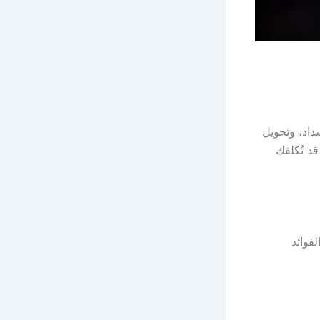
اد، وتحويل
د تُكلفك
لفوائد