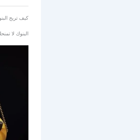
كيف تربح البن
البنوك لا تمنح