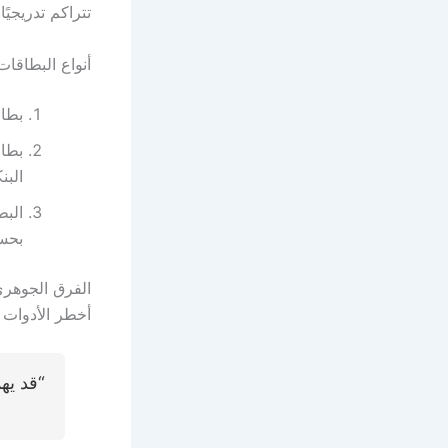
تتراكم تدريجيً
أنواع البطاقات 
بطاقة الائتمان (rd
البن
بحس
الفرق الجوهري 
أخطر الأدوات 
“قد يه