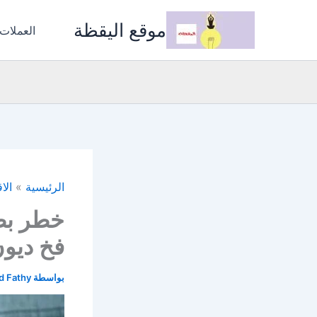
خطي
موقع اليقظة
لى
العملات
لمحتوى
الرئيسية
الا
خطر بطا
فخ ديون
بواسطة
 Fathy