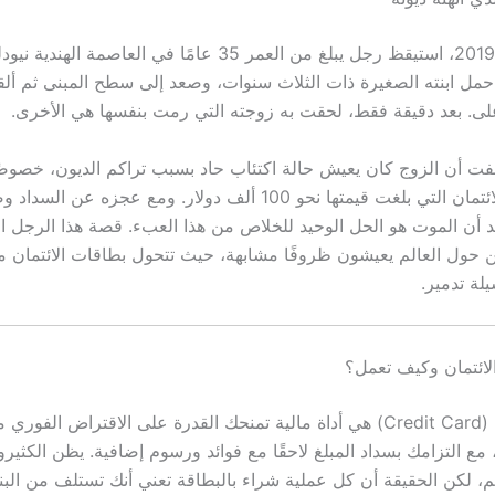
في يوليو عام 2019، استيقظ رجل يبلغ من العمر 35 عامًا في العاصمة ال
ا، حمل ابنته الصغيرة ذات الثلاث سنوات، وصعد إلى سطح المبنى ثم أل
أعلى. بعد دقيقة فقط، لحقت به زوجته التي رمت بنفسها هي الأخرى.
ت أن الزوج كان يعيش حالة اكتئاب حاد بسبب تراكم الديون، خصوصًا 
عن بطاقات الائتمان التي بلغت قيمتها نحو 100 ألف دولار. ومع عجزه 
 أن الموت هو الحل الوحيد للخلاص من هذا العبء. قصة هذا الرجل 
يين حول العالم يعيشون ظروفًا مشابهة، حيث تتحول بطاقات الائتمان 
لة تدمير.
لائتمان وكيف تعمل؟
بطاقة الائتمان (Credit Card) هي أداة مالية تمنحك القدرة على الاقتراض الفو
 مع التزامك بسداد المبلغ لاحقًا مع فوائد ورسوم إضافية. يظن الكثيرو
هم، لكن الحقيقة أن كل عملية شراء بالبطاقة تعني أنك تستلف من الب