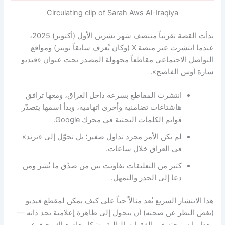
Circulating clip of Sarah Aws Al-Iraqiya
بدأت القصة تقريباً منتصف شهر تشرين الأول (أكتوبر) 2025،
عندما انتشرت عبر منصة X (وكان يُعرف سابقاً تويتر) ومواقع
التواصل الاجتماعي مقاطعاً مجهولة المصدر تحت عنوان «فيديو
سارة أوس الفاضح».
انتشرت المقاطع بسرعة داخل العراق، ومعها ترافق
هاشتاغات تضامنية وأخرى اتهامية، وبدأ اسمها يتصدّر
قوائم الكلمات البحثية في محرك Google.
لم يكن الأمر مجرد تداول صغير؛ بل تحوّل إلى «ترند»
في العراق خلال ساعات.
كثير من التعليقات تفاوتت بين من صدّق ما نُشر ومن
دعا إلى الحذر والتمهل.
هذا الانتشار السريع يُعد مثالاً حياً على كيف يمكن لمقطع فيديو
(بغض النظر عن صحته) أن يتحول إلى ظاهرة إعلامية بحد ذاته —