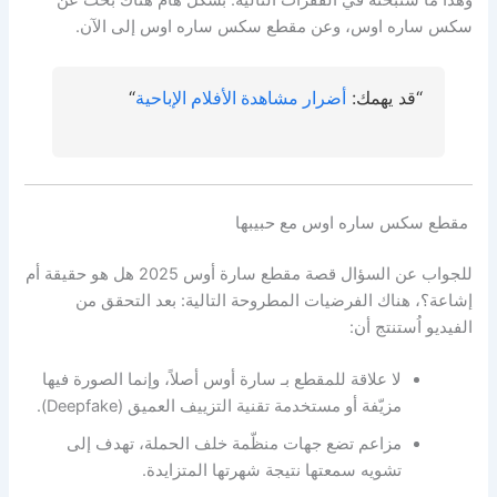
وهذا ما سنبحثه في الفقرات التالية. بشكل هام هناك بحث عن
سكس ساره اوس، وعن مقطع سكس ساره اوس إلى الآن.
“قد يهمك:
أضرار مشاهدة الأفلام الإباحية
“
مقطع سكس ساره اوس مع حبيبها
للجواب عن السؤال قصة مقطع سارة أوس 2025 هل هو حقيقة أم
إشاعة؟، هناك الفرضيات المطروحة التالية: بعد التحقق من
الفيديو اُستنتج أن:
لا علاقة للمقطع بـ سارة أوس أصلاً، وإنما الصورة فيها
مزيّفة أو مستخدمة تقنية التزييف العميق (Deepfake).
مزاعم تضع جهات منظّمة خلف الحملة، تهدف إلى
تشويه سمعتها نتيجة شهرتها المتزايدة.