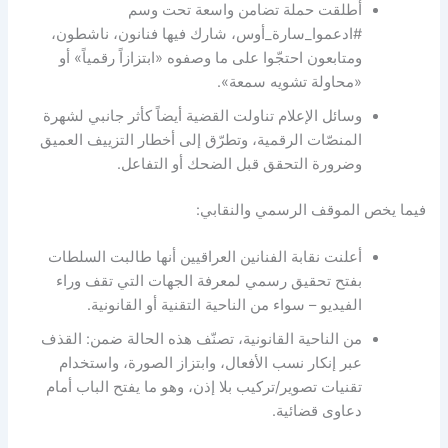
أُطلقت حملة تضامن واسعة تحت وسم
#ادعموا_سارة_أوس، شارك فيها فنانون، ناشطون،
ومتابعون احتجّوا على ما وصفوه «ابتزازاً رقمياً» أو
«محاولة تشويه سمعة».
وسائل الإعلام تناولت القضية أيضاً كأثر جانبي لشهرة
المنصّات الرقمية، وتطرّق إلى أخطار التزييف العميق
وضرورة التحقق قبل الضحك أو التفاعل.
فيما يخص الموقف الرسمي والنقابي:
أعلنت نقابة الفنانين العراقيين أنها طالبت السلطات
بفتح تحقيق رسمي لمعرفة الجهات التي تقف وراء
الفيديو – سواء من الناحية التقنية أو القانونية.
من الناحية القانونية، تصنّف هذه الحالة ضمن: القذف
عبر إنكار نسب الأفعال، وابتزاز الصورة، واستخدام
تقنيات تصوير/تركيب بلا إذن، وهو ما يفتح الباب أمام
دعاوى قضائية.