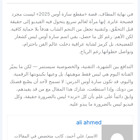
في نهاية المطاف، قصة «مقطع سارة أوس 2025» ليست مجرد
فضيحة عابرة. إنها مرآة لعالم سريع يتحول فيه الفيديو إلى حقيقة
قبل التحقّق، ولتقنية تجعل من النجم الشاب هدفاً بلا حماية كافية.
لكن الأهم: رغم كل ما حصل، بقي اسم سارة أوس ليس كشعار
للفضيحة، بل كرمز لشابة عراقية دخلت عالم الفن باحترام،
وتواصل خطواتها رغم الرياح.
التدافع بين الشهرة، التقنية، والخصوصية سيستمر — لكن ما يميّز
الفنانة اليوم هي ليس فقط موهبتها، بل وعيها بكينونتها الرقمية.
واليوم، قد تكون سارة أوس الدرس: لا تسمح لأحد أن يصّنع قصتك
من دونك. وإذا استطعت، شارك هذا المقال مع من قد يفيدهم،
وابقَ دائماً على علم بأن كل «ترند» ليس بالضرورة حقيقة، وكل
فيديو ليس بالضرورة ما يبدو عليه.
ali ahmed
الاسم/ علي أحمد، كاتب متخصص في المقالات