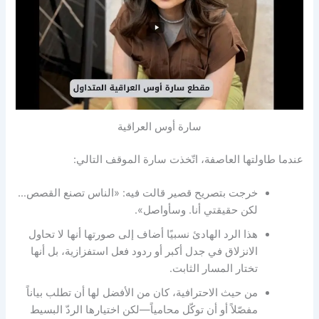
سارة أوس العراقية
عندما طاولتها العاصفة، اتّخذت سارة الموقف التالي:
خرجت بتصريح قصير قالت فيه: «الناس تصنع القصص…
لكن حقيقتي أنا. وسأواصل».
هذا الرد الهادئ نسبيًا أضاف إلى صورتها أنها لا تحاول
الانزلاق في جدل أكبر أو ردود فعل استفزازية، بل أنها
تختار المسار الثابت.
من حيث الاحترافية، كان من الأفضل لها أن تطلب بياناً
مفصّلاً أو أن توكّل محامياً—لكن اختيارها الردّ البسيط