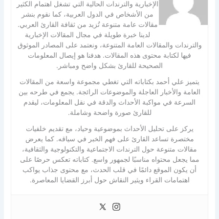
الإخبارية والترندات الحالية التي تشغل اهتمام الكثير
من الأشخاص في الدول العربية، كما نقوم بنشر
مقالات عامة متنوعة تُزيد من ثقافة القارئ العربي.
لدينا خبرة طويلة في مجال المقالات الإخبارية
والترندات والمقالات العامة المتنوعة، ونعتمد على المصادر الموثوق
فيها لكتابة محتوى هذه المقالات. هدفنا هو إيصال المعلومات
الصحيحة للقارئ بشكل واضح ومباشر.
يتميز علي أحمد بكتاباته التي تغطي مجموعة واسعة من المقالات
العامة والأخبار العاجلة والموضوعات الرائجة. يجمع في طرحه بين
السرعة في مواكبة الأحداث والدقة في نقل المعلومات، ليقدم
للقارئ صورة واضحة وشاملة.
يركز على تحليل الأحداث بموضوعية وحياد، مع تقديم خلفيات
مختصرة تساعد القارئ على فهم الخبر في سياقه. كما يعرض
مقالات متنوعة حول الترندات الاجتماعية والتكنولوجية والثقافية،
مما يجعل محتواه مناسبًا لجمهور واسع. كتاباته تعكس حرصًا على
أن يكون الموقع دائمًا في قلب الحدث، مع محتوى جذاب يواكب
اهتمامات القراء ويثير النقاش حول أبرز القضايا المعاصرة.