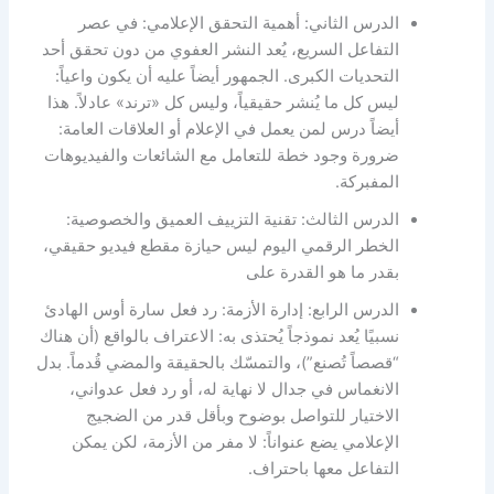
الدرس الثاني: أهمية التحقق الإعلامي: في عصر
التفاعل السريع، يُعد النشر العفوي من دون تحقق أحد
التحديات الكبرى. الجمهور أيضاً عليه أن يكون واعياً:
ليس كل ما يُنشر حقيقياً، وليس كل «ترند» عادلاً. هذا
أيضاً درس لمن يعمل في الإعلام أو العلاقات العامة:
ضرورة وجود خطة للتعامل مع الشائعات والفيديوهات
المفبركة.
الدرس الثالث: تقنية التزييف العميق والخصوصية:
الخطر الرقمي اليوم ليس حيازة مقطع فيديو حقيقي،
بقدر ما هو القدرة على
الدرس الرابع: إدارة الأزمة: رد فعل سارة أوس الهادئ
نسبيًا يُعد نموذجاً يُحتذى به: الاعتراف بالواقع (أن هناك
“قصصاً تُصنع”)، والتمسّك بالحقيقة والمضي قُدماً. بدل
الانغماس في جدال لا نهاية له، أو رد فعل عدواني،
الاختيار للتواصل بوضوح وبأقل قدر من الضجيج
الإعلامي يضع عنواناً: لا مفر من الأزمة، لكن يمكن
التفاعل معها باحتراف.