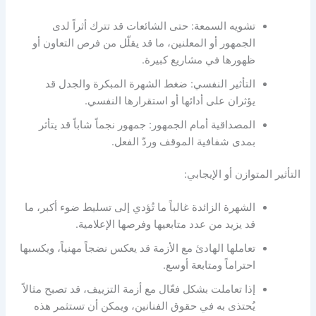
تشويه السمعة: حتى الشائعات قد تترك أثراً لدى
الجمهور أو المعلنين، ما قد يقلّل من فرص التعاون أو
ظهورها في مشاريع كبيرة.
التأثير النفسي: ضغط الشهرة المبكرة والجدل قد
يؤثران على أدائها أو استقرارها النفسي.
المصداقية أمام الجمهور: جمهور نجماً شاباً قد يتأثر
بمدى شفافية الموقف وردّ الفعل.
التأثير المتوازن أو الإيجابي:
الشهرة الزائدة غالباً ما تُؤدي إلى تسليط ضوء أكبر، ما
قد يزيد من عدد متابعيها وفرصها الإعلامية.
تعاملها الهادئ مع الأزمة قد يعكس نضجاً مهنياً، ويكسبها
احتراماً ومتابعة أوسع.
إذا تعاملت بشكل فعّال مع أزمة التزييف، قد تصبح مثالاً
يُحتذى به في حقوق الفنانين، ويمكن أن تستثمر هذه