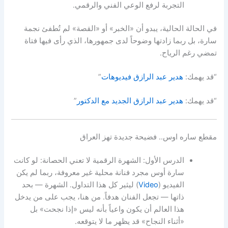
التجربة لرفع الوعي الفني والرقمي.
في الحالة الحالية، يبدو أن «الخبر» أو «القصة» لم تُطفئ نجمة
سارة، بل ربما زادتها وضوحاً لدى جمهورها، الذي رأى فيها فتاة
تمضي رغم الرياح.
“قد يهمك:
هدير عبد الرازق فيديوهات
”
“قد يهمك:
هدير عبد الرازق الجديد مع الدكتور
”
مقطع ساره اوس.. فضيحة جديدة تهز العراق
الدرس الأول: الشهرة الرقمية لا تعني الحصانة: لو كانت
سارة أوس مجرد فنانة محلية غير معروفة، ربما لم يكن
الفيديو (
Video
) ليثير كل هذا التداول. الشهرة — بحد
ذاتها — تجعل الفنان هدفاً. من هنا، يجب على من يدخل
هذا العالم أن يكون واعياً بأنه ليس «إذا نجحت» بل
«أثناء النجاح» قد يظهر ما لا يتوقعه.