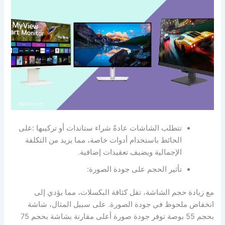
تتطلب الشاشات عادةً شراء ستاندات أو تركيبها :على
الحائط باستخدام أدوات خاصة، مما يزيد من التكلفة
الإجمالية ويضيف تعقيدات إضافية.
تأثير الحجم على جودة الصورة:
مع زيادة حجم الشاشة، تقل كثافة البكسلات، مما يؤدي إلى
انخفاض ملحوظ في جودة الصورة. على سبيل المثال، شاشة
بحجم 55 بوصة توفر جودة صورة أعلى مقارنة بشاشة بحجم 75