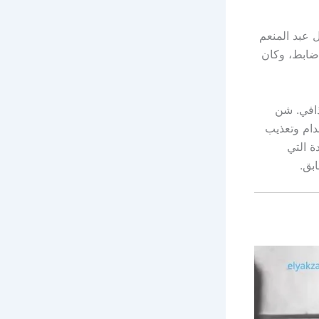
 عبد المنعم
ي في التخطيط لانقلاب عسكري لإزاحة القذافي. تم التنسيق مع أكثر من 700 ضابط، وكان
ذافي. شن
دام وتعذيب
ة التي
بق.