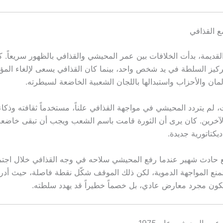
ع القذافي
لقديمة، بدأت الخلافات بين عمر المحيشي والقذافي بالظهور سريعاً. 
كيز السلطة في يد شخص واحد، بينما كان القذافي يسعى لإلغاء ال
رلمان والأحزاب واستبدالها باللجان الشعبية الخاضعة لسيطرته.
 لم يتردد المحيشي في مواجهة القذافي علناً، مستخدماً ثقافته وذكاء
لآخرين. كان يرى أن الثورة قامت باسم الشعب ويجب أن تبقى خاضعة ل
يكتاتورية جديدة.
1972 وقع حادث شهير عندما رفع المحيشي سلاحه في وجه القذافي خلال اجت
منع المواجهة الدموية، لكن ذلك الموقف شكّل نقطة فاصلة، حيث أدر
ون مجرد معارض عادي، بل خصماً خطيراً قد يهدد سلطته.