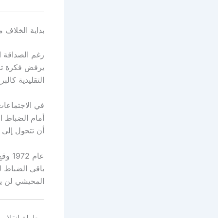
بداية الخلاف م
رغم الصداقة ا
يرفض فكرة تر
التقليدية كالب
في الاجتماعات،
أمام الضباط ا
أن تتحول إلى د
عام 
باقي الضباط ل
المحيشي لن يك