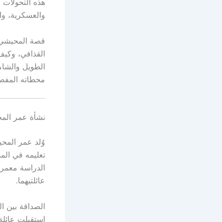
هذه التحولات 
والعسكرية، وال
قصة المحيشي 
القذافي، وكيف
الطويل والشام
محطاته المفصل
نشأة عمر المح
تعليمه في الم
الدراسة معمر 
عائلتيهما.
الصداقة بين 
استقبلت عائلة