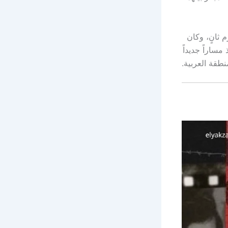
لعسكرية، ليتخرج عام 1965 برتبة ملازم ثانٍ، وكان
ساراً جديداً
طقة العربية.