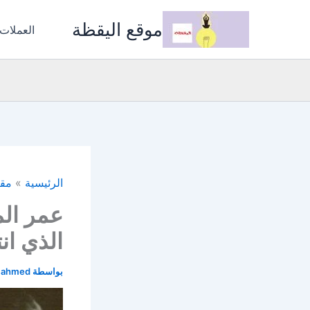
خطي
موقع اليقظة
لى
العملات
لمحتوى
الرئيسية
مقا
عمر الم
الذي ان
بواسطة
i ahmed