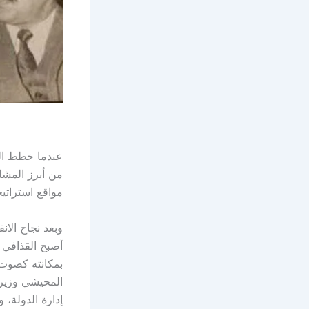
عندما خطط الض
مواقع استراتي
أصبح القذافي 
بمكانته كصوت 
إدارة الدولة، 