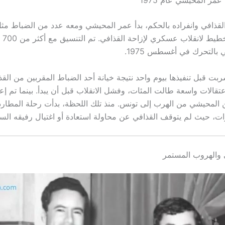
عمر المحيشي عام 1975
 القذافي وانفراده بالحكم، بدأ عمر المحيشي ومعه عدد من الضباط مثل
الهون
التحرك في أغسطس 1975.
بت قبل تنفيذها بيوم واحد نتيجة خيانة أحد الضباط المقربين من الق
تقالات واسعة طالت المئات، وفشل الانقلاب قبل أن يبدأ. بينما تم إع
ن المحيشي من الهرب إلى تونس. منذ تلك اللحظة، بدأت رحلة المطارد
، حيث لم يتوقف القذافي عن محاولة استعادة أو اغتيال رفيقه السا
 والهروب المستمر