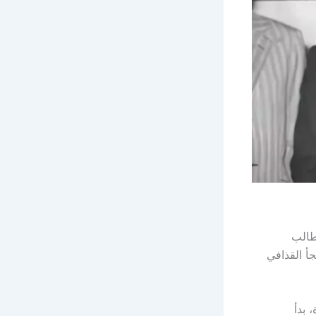
طالب
جأ القذافي
 بدأ