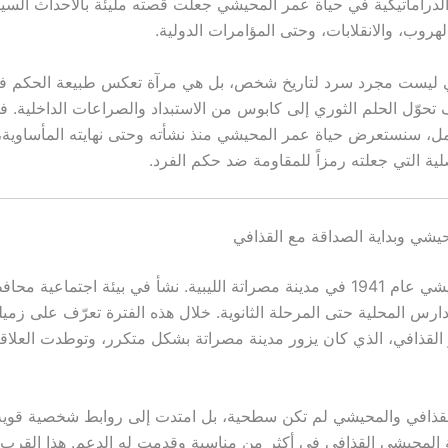
الدراماتيكية في حياة عمر المحيشي جعلت قصته مليئة بالأحداث السي
هروب، والانقلابات، وحتى المؤامرات الدولية.
ليست مجرد سرد لتاريخ شخص، بل هي مرآة تعكس طبيعة الحكم في 
 تحوّل الحلم الثوري إلى كابوس من الاستبداد والصراعات الداخلية. ف
ل، سنستعرض حياة عمر المحيشي منذ نشأته وحتى نهايته المأساوية،
ية التي جعلته رمزاً للمقاومة ضد حكم الفرد.
يشي وبداية الصداقة مع القذافي
وُلد عمر المحيشي عام 1941 في مدينة مصراتة الليبية. نشأ في بيئة اجتماعية 
دارس المحلية حتى المرحلة الثانوية. خلال هذه الفترة تعرّف على زمي
القذافي، الذي كان يزور مدينة مصراتة بشكل متكرر، وتوطدت العلاقة
القذافي والمحيشي لم تكن سطحية، بل امتدت إلى روابط شخصية قوي
 المحيشي القذافي في أكثر من مناسبة وقدمت له الدعم. هذا القرب ال