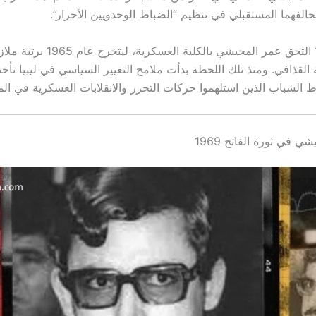
حالفهما المستقبلي في تنظيم “الضباط الوحدويين الأحرار”.
في عام 1963 التحق عمر المحيشي بالكلية ا
قذافي. ومنذ تلك اللحظة بدأت ملامح التغيير السياسي في ليبيا تأخذ م
ط الشباب الذين استلهموا حركات التحرر والانقلابات العسكرية في المن
 في ثورة الفاتح 1969