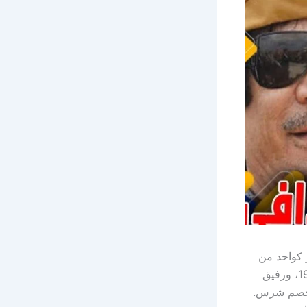
 كواحد من
أكثر الشخصيات إثارة للجدل. كان أحد أبرز أعضاء مجلس قيادة ثورة الفاتح عام 1969، ورفيق
ى خصم شرس.