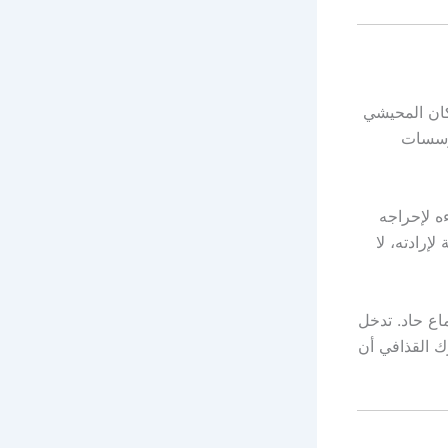
كان المحيشي
مؤسسات
ه لإحراجه
إرادته، لا
ماع حاد. تدخل
ك القذافي أن