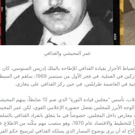
عمر المحيشي والقذافي
باط الأحرار بقيادة القذافي للإطاحة بالملك إدريس السنوسي، كان
من أبرز المشاركين في العملية. في فجر الأول من سبتمبر 69
جية في العاصمة طرابلس، في حين ركز القذافي على بنغازي.
وبعد نجاح الانقلاب، تأسس “مجلس قيادة الثورة” الذي ضم 2
الوجه الأبرز للمجلس بفضل حضوره الإعلامي القوي، لكن عمر المح
معارض داخل المجلس، خصوصاً في ما يتعلق بانفراد القذافي بالسلطة
المحيشي وزيراً للتخطيط والاقتصاد عام 1970، وهو منصب مهم مكّنه من
وأتاح له أن يرى بوضوح المسار الذي يسلكه القذافي لترسيخ حكم الفرد