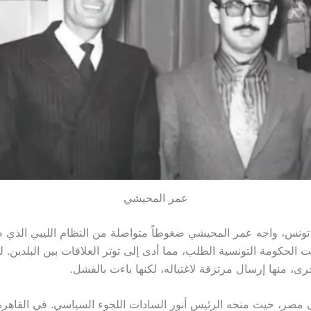
عمر المحيشي
 تونس، واجه عمر المحيشي ضغوطاً متواصلة من النظام الليبي الذي 
الحكومة التونسية الطلب، مما أدى إلى توتر العلاقات بين البلدين. ل
ى، منها إرسال مرتزقة لاغتياله، لكنها باءت بالفشل.
لى مصر، حيث منحه الرئيس أنور السادات اللجوء السياسي. في القاهرة،