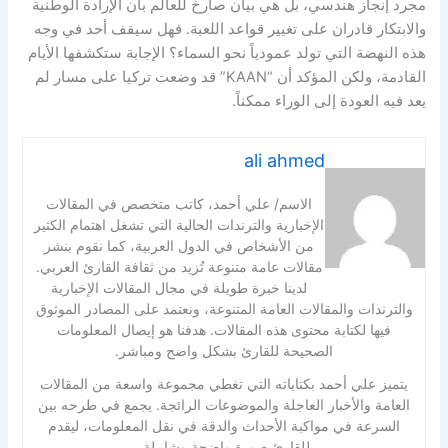
مجرد إنجاز هندسي، بل هي بيان صارخ للعالم بأن الإرادة الوطنية
والابتكار قادران على تغيير قواعد اللعبة. فهل سيقف أحد في وجه
هذه النهضة التي تولد عمودياً نحو السماء؟ الإجابة ستكشفها الأيام
القادمة، ولكن المؤكد أن “KAAN” قد وضعت تركيا على مسار لم
يعد فيه العودة إلى الوراء ممكناً.
ali ahmed
الاسم/ علي أحمد، كاتب متخصص في المقالات
الإخبارية والترندات الحالية التي تشغل اهتمام الكثير
من الأشخاص في الدول العربية، كما نقوم بنشر
مقالات عامة متنوعة تُزيد من ثقافة القارئ العربي.
لدينا خبرة طويلة في مجال المقالات الإخبارية
والترندات والمقالات العامة المتنوعة، ونعتمد على المصادر الموثوق
فيها لكتابة محتوى هذه المقالات. هدفنا هو إيصال المعلومات
الصحيحة للقارئ بشكل واضح ومباشر.
يتميز علي أحمد بكتاباته التي تغطي مجموعة واسعة من المقالات
العامة والأخبار العاجلة والموضوعات الرائجة. يجمع في طرحه بين
السرعة في مواكبة الأحداث والدقة في نقل المعلومات، ليقدم
للقارئ صورة واضحة وشاملة.