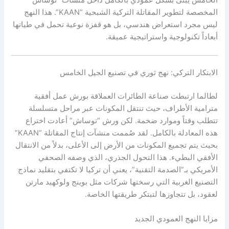
الخامس يُبنى بشكل عمودي بالكامل داخل منشآت “توساش”
المخصصة لتطوير المقاتلة التركية الشبحية “KAAN”. هذا النهج
ليس مجرد استعراض هندسي، بل هو قفزة نوعية تحمل في طياتها
أبعاداً تكنولوجية واستراتيجية عميقة.
الابتكار التركي: نهج ثوري في تصنيع الجيل الخامس
لطالما ارتبطت صناعة الطائرات العملاقة بورش عمل أفقية
مترامية الأطراف، حيث تنتقل المكونات عبر مراحل متسلسلة
تتطلب وقتاً وموارد ضخمة. لكن ورش “توساش” أعادت اختراع
هذه المعادلة بالكامل. لقد صُممت منشآت إنتاج المقاتلة “KAAN”
بحيث يتم تجميع المكونات من الأرض إلى الأعلى، بدلاً من الانتقال
الأفقي البطيء. هذا التحول الجذري، الذي وصفه الصحفي
الأمريكي بـ”الصدمة التقنية”، يعني أن تركيا لا تكتفي بتقليد نماذج
التصنيع الغربية التي رسختها شركات مثل بوينج ولوكهيد مارتن
لعقود، بل تتجاوزها لتبتكر طريقتها الخاصة.
مزايا النهج العمودي الجديد