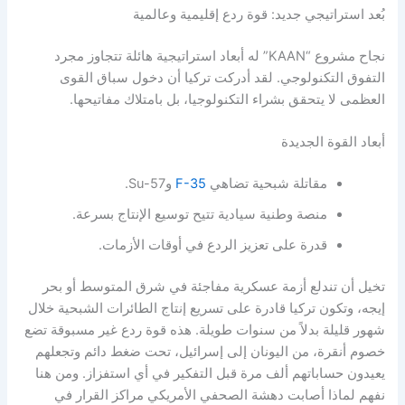
بُعد استراتيجي جديد: قوة ردع إقليمية وعالمية
نجاح مشروع “KAAN” له أبعاد استراتيجية هائلة تتجاوز مجرد
التفوق التكنولوجي. لقد أدركت تركيا أن دخول سباق القوى
العظمى لا يتحقق بشراء التكنولوجيا، بل بامتلاك مفاتيحها.
أبعاد القوة الجديدة
مقاتلة شبحية تضاهي
F-35
وSu-57.
منصة وطنية سيادية تتيح توسيع الإنتاج بسرعة.
قدرة على تعزيز الردع في أوقات الأزمات.
تخيل أن تندلع أزمة عسكرية مفاجئة في شرق المتوسط أو بحر
إيجه، وتكون تركيا قادرة على تسريع إنتاج الطائرات الشبحية خلال
شهور قليلة بدلاً من سنوات طويلة. هذه قوة ردع غير مسبوقة تضع
خصوم أنقرة، من اليونان إلى إسرائيل، تحت ضغط دائم وتجعلهم
يعيدون حساباتهم ألف مرة قبل التفكير في أي استفزاز. ومن هنا
نفهم لماذا أصابت دهشة الصحفي الأمريكي مراكز القرار في