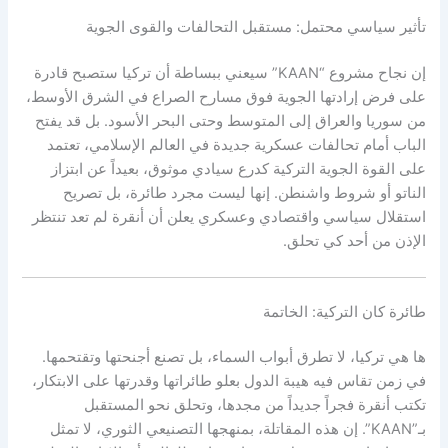
تأثير سياسي محتمل: مستقبل التحالفات والقوى الجوية
إن نجاح مشروع “KAAN” سيعني ببساطة أن تركيا ستصبح قادرة
على فرض إرادتها الجوية فوق مسارح الصراع في الشرق الأوسط،
من سوريا والعراق إلى المتوسط وحتى البحر الأسود. بل قد يفتح
الباب أمام تحالفات عسكرية جديدة في العالم الإسلامي، تعتمد
على القوة الجوية التركية كدرع سيادي موثوق، بعيداً عن ابتزاز
الناتو أو شروط واشنطن. إنها ليست مجرد طائرة، بل تصريح
استقلال سياسي واقتصادي وعسكري يعلن أن أنقرة لم تعد تنتظر
الإذن من أحد كي تحلق.
طائرة كان التركية: الخاتمة
ها هي تركيا، لا تطرق أبواب السماء، بل تصنع أجنحتها وتقتحمها.
في زمن تقاس فيه هيبة الدول بعلو طائراتها وقدرتها على الابتكار،
تكتب أنقرة فجراً جديداً من مجدها، وتحلق نحو المستقبل
بـ”KAAN”. إن هذه المقاتلة، بمنهجها التصنيعي الثوري، لا تمثل