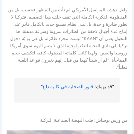
ولعل دهشة المراسل الأمريكي لم تأتِ من المظهر فحسب، بل من
المنظومة الفكرية الكاملة التي تقف خلف هذا التصميم. فتركيا لا
تطور طائرة واحدة، بل تبني نظام تصنيع جديد بالكامل قادر على
إنتاج عدة أجيال لاحقة من الطائرات بمرونة وسرعة مذهلة. هذا
التحول يعني أن “KAAN” ليست مجرد طائرة، بل هي بوابَة دخول
تركيا إلى نادي النخبة التكنولوجية الذي لا يضم اليوم سوى أمريكا
وروسيا والصين. ولهذا كانت كلماته المذهولة كافية لتكشف حجم
المفاجأة: “لم أر شيئاً كهذا من قبل. إنهم يغيرون قواعد اللعبة
فعلياً”.
“قد يهمك:
قبور الصحابة في كابيه داغ
“
من ورش توساش: قلب النهضة الصناعية التركية