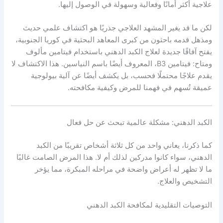
علاجية أكثر أمانًا وفعالية وسهولة في الوصول إليها.
لكن ما قد يغير المشهد العلاجي جذريًا هو اكتشاف علمي حديث
ومذهل قدمه باحثون من كبرى المعاهد البحثية في كوريا الجنوبية،
يفتح آفاقًا جديدة لعلاج الكبد الدهني باستخدام فيتامين مألوف
ومتاح: فيتامين B3، المعروف أيضًا باسم النياسين. هذا الاكتشاف لا
يقدم علاجًا محتملًا فحسب، بل يكشف أيضًا عن آلية بيولوجية
عميقة تُسهم في فهمنا للمرض وكيفية مكافحته.
الكبد الدهني: مشكلة عالمية تبحث عن حل فعال
كما ذكرنا، يعاني واحد من كل ثلاثة أشخاص تقريبًا من الكبد
الدهني، سواء كانوا مدركين لذلك أم لا. هذا المرض الصامت غالبًا
ما لا تظهر له أعراض واضحة في مراحله المبكرة، مما يؤخر
التشخيص والعلاج.
التوصيات التقليدية لمكافحة الكبد الدهني