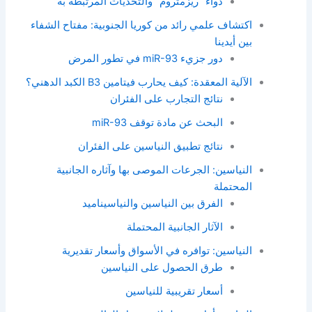
دواء “ريزمتروم” والتحديات المرتبطة به
اكتشاف علمي رائد من كوريا الجنوبية: مفتاح الشفاء
بين أيدينا
دور جزيء miR-93 في تطور المرض
الآلية المعقدة: كيف يحارب فيتامين B3 الكبد الدهني؟
نتائج التجارب على الفئران
البحث عن مادة توقف miR-93
نتائج تطبيق النياسين على الفئران
النياسين: الجرعات الموصى بها وآثاره الجانبية
المحتملة
الفرق بين النياسين والنياسيناميد
الآثار الجانبية المحتملة
النياسين: توافره في الأسواق وأسعار تقديرية
طرق الحصول على النياسين
أسعار تقريبية للنياسين