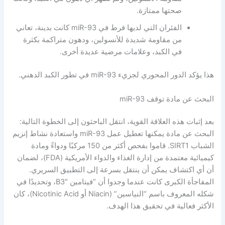
صحتها ممتازة.
الفئران التي لديها فرط في miR-93 كانت بدينة، تعاني
من مقاومة شديدة للأنسولين، ودهون متراكمة بكثرة
في الكبد، وعلامات مرضية عديدة أخرى.
هذا يؤكد الدور المحوري لجزيء miR-93 في تطور الكبد الدهني.
البحث عن مادة توقف miR-93
بعد إثبات هذه العلاقة القوية، انتقل الباحثون إلى الخطوة التالية:
البحث عن مادة يمكنها تعطيل عمل miR-93 واستعادة نشاط إنزيم
الشباب SIRT1. قاموا بفحص أكثر من 150 مركبًا ودواءً ومادة
كيميائية معتمدة من إدارة الغذاء والدواء الأمريكية (FDA)، لضمان
أن أي اكتشاف يمكن أن ينتقل بسرعة إلى التطبيق السريري.
المفاجأة الكبرى كانت عندما وجدوا أن “فيتامين B3″، وتحديدًا في
شكله المعروف باسم “النياسين” (Niacin أو Nicotinic Acid)، كان
الأكثر فعالية في تحقيق هذا الهدف.