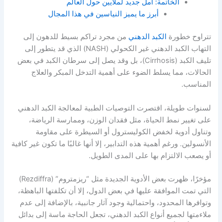
الخاتمة: أمل جديد لملايين حول العالم
أبرز ما يميز النياسين في هذا المجال
تتراوح خطورة
الكبد الدهني
من مجرد تراكم بسيط للدهون إلى
التهاب الكبد الدهني غير الكحولي (NASH) الذي قد يتطور إلى
تليف الكبد (Cirrhosis)، بل وقد يصل إلى سرطان الكبد في بعض
الحالات، مما يسلط الضوء على أهمية التدخل المبكر والعلاج
المناسب.
لسنوات طويلة، اقتصرت التوصيات الطبية لمعالجة الكبد الدهني
على تغيير نمط الحياة، مثل فقدان الوزن، وممارسة الرياضة،
وتناول أدوية لخفض الكوليسترول أو السيطرة على مقاومة
الأنسولين. ورغم أهمية هذه التدابير، إلا أنها غالبًا ما تكون غير كافية
أو يصعب الالتزام بها على المدى الطويل.
مؤخرًا، ظهرت بعض الأدوية الجديدة مثل “ريزمتروم” (Rezdiffra)
التي تمت الموافقة عليها في بعض الدول، إلا أن تكلفتها الباهظة،
وتوافرها المحدود، واحتمالية وجود آثار جانبية، بالإضافة إلى عدم
ملاءمتها لجميع أنواع الكبد الدهني، تجعل الحاجة ماسة إلى بدائل