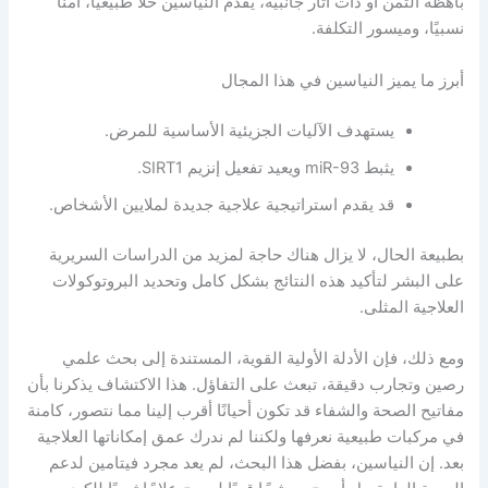
باهظة الثمن أو ذات آثار جانبية، يقدم النياسين حلاً طبيعيًا، آمنًا
نسبيًا، وميسور التكلفة.
أبرز ما يميز النياسين في هذا المجال
يستهدف الآليات الجزيئية الأساسية للمرض.
يثبط miR-93 ويعيد تفعيل إنزيم SIRT1.
قد يقدم استراتيجية علاجية جديدة لملايين الأشخاص.
بطبيعة الحال، لا يزال هناك حاجة لمزيد من الدراسات السريرية
على البشر لتأكيد هذه النتائج بشكل كامل وتحديد البروتوكولات
العلاجية المثلى.
ومع ذلك، فإن الأدلة الأولية القوية، المستندة إلى بحث علمي
رصين وتجارب دقيقة، تبعث على التفاؤل. هذا الاكتشاف يذكرنا بأن
مفاتيح الصحة والشفاء قد تكون أحيانًا أقرب إلينا مما نتصور، كامنة
في مركبات طبيعية نعرفها ولكننا لم ندرك عمق إمكاناتها العلاجية
بعد. إن النياسين، بفضل هذا البحث، لم يعد مجرد فيتامين لدعم