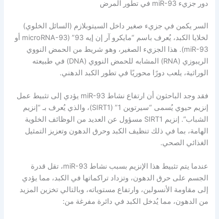
دور جزيء miR-93 في تطور المرض
السر يكمن في جزيء صغير داخل السيتوبلازم (السائل الخلوي)
لخلايا الكبد، يُعرف باسم “مايكرو آر إن إيه 93” (microRNA-93 أو
miR-93). هذا الجزيء الصغير، وهو شريط من الحمض النووي
الريبوزي (RNA) المشابه للحمض النووي (DNA) في طبيعته
الوراثية، يلعب دورًا محوريًا في تطور الكبد الدهني.
فقد وجد الباحثون أن ارتفاع نشاط miR-93 يؤدي إلى تثبيط عمل
إنزيم حيوي يُسمى “سيرتوين 1” (SIRT1)، والذي يُعرف بـ “إنزيم
الشباب”. إنزيم SIRT1 مسؤول عن العديد من الوظائف الخلوية
الهامة، بما في ذلك تنظيف الكبد وحرق الدهون وتعزيز التمثيل
الغذائي الصحي.
عندما يتم تثبيط هذا الإنزيم بسبب نشاط miR-93، تقل قدرة
الجسم على حرق الدهون، وتزداد تراكماتها في الكبد، مما يؤدي
إلى مقاومة الأنسولين، وارتفاع مستوياته، وبالتالي تخزين المزيد
من الدهون، مما يُدخل الكبد في دائرة مفرغة من: