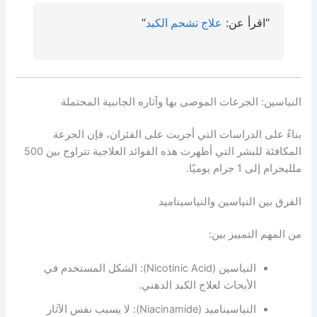
“اقرأ عن:
علاج تشحم الكب
د
“
النياسين: الجرعات الموصى بها وآثاره الجانبية المحتملة
بناءً على الدراسات التي أجريت على الفئران، فإن الجرعة
المكافئة للبشر التي أظهرت هذه الفوائد العلاجية تتراوح بين 500
ملليجرام إلى 1 جرام يوميًا.
الفرق بين النياسين والنياسيناميد
من المهم التمييز بين:
النياسين (Nicotinic Acid): الشكل المستخدم في
الأبحاث لعلاج الكبد الدهني.
النياسيناميد (Niacinamide): لا يسبب نفس الآثار