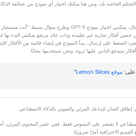
لتحكم الخاصة بك، ومن هنا يمكنك اختيار أي نموذج من عمالقة الذكا
على سبيل المثال، يمكنني اختيار نموذج GPT-5 وطرح سؤال بسيط: “أنت م
خمس أفكار تجارية غير تقليدية وذات عائد مرتفع يمكنني البدء بها غد
” بمجرد الضغط على إرسال، يبدأ النموذج في إنشاء قائمة من الأفكار الإبد
أفكار سيدفع الناس عليها ثروة، ونحن نستخدمها مجانًا.
على:
موقع Lemon Slices
“
 إطلاق العنان لإبداعك المرئي والصوتي بالذكاء الاصطناعي
اصطناعي لا تقتصر على النصوص فقط. ففي عصر المحتوى المرئي، أص
لفيديو الاحترافية أمرًا ضروريًا.