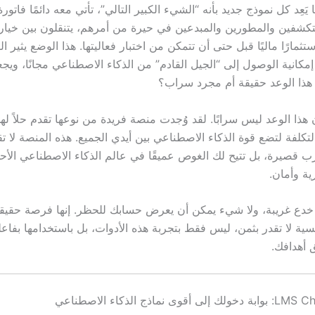
 يَعِد كل نموذج جديد بأنه “الشيء الكبير التالي”، تأتي معه دائمًا فاتورة
كشفين والمطورين والمبدعين في حيرة من أمرهم، يتنقلون بين خيار
تثمارًا ماليًا قبل حتى أن تتمكن من اختبار فعاليتها. هذا الوضع يثير ا
كانية الوصول إلى “الجيل القادم” من الذكاء الاصطناعي مجانًا، ويجع
هذا الوعد حقيقة أم مجرد سراب؟
هذا الوعد ليس سرابًا. لقد وُجدت منصة فريدة من نوعها تقدم حلاً له
كلفة لتضع قوة الذكاء الاصطناعي بين أيدي الجميع. هذه المنصة لا تق
ارب قصيرة، بل تتيح لك الغوص عميقًا في عالم الذكاء الاصطناعي الأح
ية وأمان.
خدع غريبة، ولا شيء يمكن أن يعرض حسابك للحظر. إنها فرصة حقيق
ية لا تقدر بثمن، ليس فقط بتجربة هذه الأدوات، بل باستخدامها بفاعلي
 أهدافك.
ى نماذج الذكاء الاصطناعي