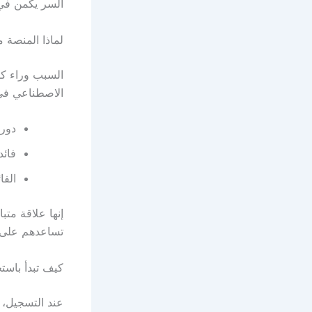
السر يكمن في منصة تُ
لماذا المنصة م
السبب وراء كو
الاصطناعي في 
دور 
فائد
الفا
إنها علاقة متب
تساعدهم على ا
كيف تبدأ باست