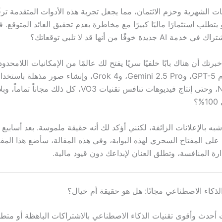
كات الشهرية وحزم الائتمان، مما يجعل تجربة هذه الأدوات المتقدمة تر
 يتطلب استثمارًا ماليًا كبيرًا مع مخاطرة بعدم تحقيق العائد المتوقع. 
يدة خوفًا من أنها قد لا تلبي توقعاتك؟
برتك أن هناك بابًا خلفيًا سريًا يفتح لك عالمًا من الإمكانيات اللامحد
يمكنك استخدام GPT-5، وGemini 2.5 Pro، وGrok 4، وإنشاء صور 
Nano Banana، وحتى إنتاج فيديوهات تنافس تقنيات VO3، كل ذلك مجاناً ت
؟
أشبه بالإعلانات الزائفة، لكنني أؤكد لك أنه حقيقة ملموسة. بعد أسابيع
على المفتاح السحري لهذه البوابة، وفي هذه المقالة، سأضع هذا المفت
ة المنافسة، وتطلق العنان لإبداعك دون قيود مالية.
ذكاء الاصطناعي مجانًا: هل هو حقيقة أم خيال؟
 أحدث وأقوى تقنيات الذكاء الاصطناعي بالاشتراكات الباهظة أو متط