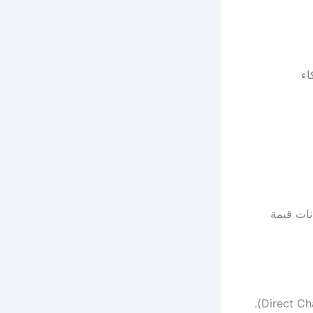
اء
نات قيمة
عند التسجيل، ستجد عدة خيارات، لكن الخيار الذي يهمنا هو “الدردشة المباشرة” (Direct Chat).