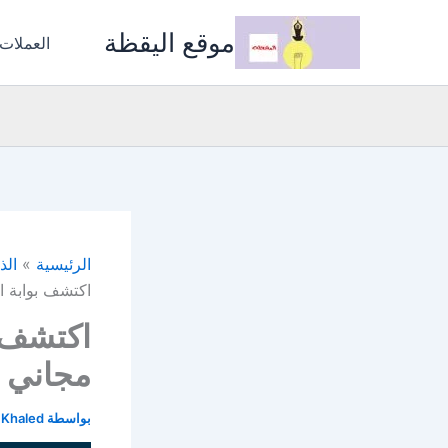
خطي
موقع اليقظة
لى
العملات
لمحتوى
الرئيسية
الذ
اكتشف بوابة ا
اكتشف ب
مجاني و
بواسطة
 Khaled