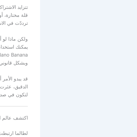
تتزايد الاشترا
قلة مختارة، أو
ترددّت في الاشتراك في خدمة AI جد
ولكن ماذا لو أخ
وبشكل قانوني 100%
قد يبدو الأمر 
الدقيق، عثرت 
لتكون في صدار
اكتشف عالم ال
لطالما ارتبطت