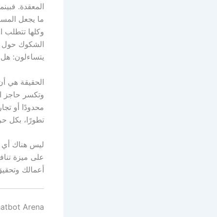
المعقدة. فبينما
ما يجعل المست
وكلها تتطلب اس
الشكوك حول إم
يتساءلون: هل 
الحقيقة هي أن 
وتكسر حاجز الت
محدودًا أو تج
تطورًا، بكل حر
ليس هناك أي 
على ميزة تنافس
أعمالك وتحقيق
LMS Chatbot Arena: بوابة دخولك إلى أقو