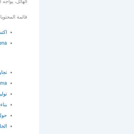
الهائل، يواجه 
قائمة المحتوي
اكتش
tbot Arena
تجاو
Gamma: ثورة في العروض
توليد
بناء
حول 
الخل