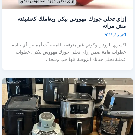
إزاي تخلي جوزك مهووس بيكي ويعاملك كعشيقته
مش مراته
أكتوبر 8, 2025
اكسرِي الروتين وكوني غير متوقعة، المفاجآت أهم من أي حاجة،
خطوات هامة ضمن إزاي تخلي جوزك مهووس بيكي، خطوات
عملية تخلي حياتك الزوجية كلها حب وشغف